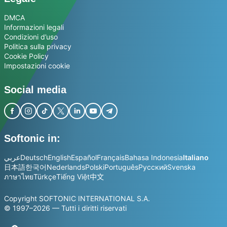
DMCA
Informazioni legali
Condizioni d’uso
Politica sulla privacy
Cookie Policy
Impostazioni cookie
Social media
Softonic in:
عربي
Deutsch
English
Español
Français
Bahasa Indonesia
Italiano
日本語
한국어
Nederlands
Polski
Português
Русский
Svenska
ภาษาไทย
Türkçe
Tiếng Việt
中文
Copyright SOFTONIC INTERNATIONAL S.A.
© 1997–2026 — Tutti i diritti riservati