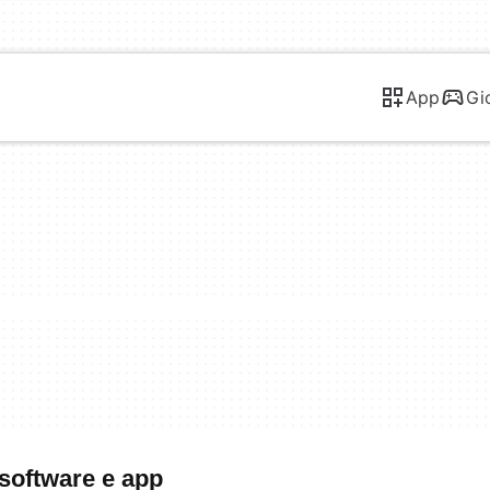
App
Gi
 software e app