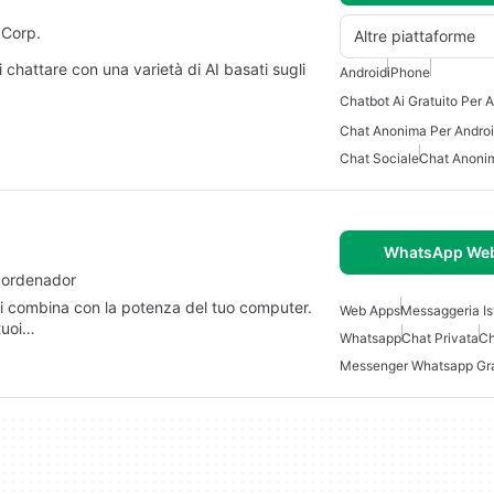
 Corp.
Altre piattaforme
 chattare con una varietà di AI basati sugli
Android
iPhone
Chatbot Ai Gratuito Per 
Chat Anonima Per Androi
Chat Sociale
Chat Anoni
WhatsApp Web
 ordenador
i combina con la potenza del tuo computer.
Web Apps
Messaggeria I
 tuoi…
Whatsapp
Chat Privata
Ch
Messenger Whatsapp Gra