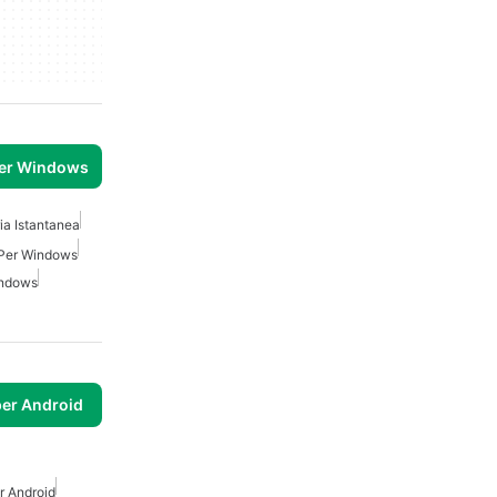
per Windows
a Istantanea
 Per Windows
indows
per Android
r Android