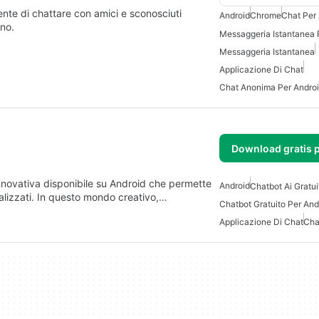
nte di chattare con amici e sconosciuti
Android
Chrome
Chat Per
ono.
Messaggeria Istantanea
Applicazione Di Chat
Chat Anonima Per Andro
Download gratis 
nnovativa disponibile su Android che permette
Android
Chatbot Ai Gratui
nalizzati. In questo mondo creativo,…
Chatbot Gratuito Per And
Applicazione Di Chat
Cha