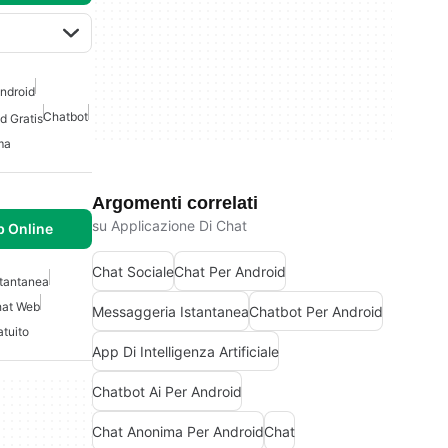
Android
Chatbot
d Gratis
ma
Argomenti correlati
su Applicazione Di Chat
 Online
Chat Sociale
Chat Per Android
stantanea
at Web
Messaggeria Istantanea
Chatbot Per Android
tuito
App Di Intelligenza Artificiale
Chatbot Ai Per Android
Chat Anonima Per Android
Chat