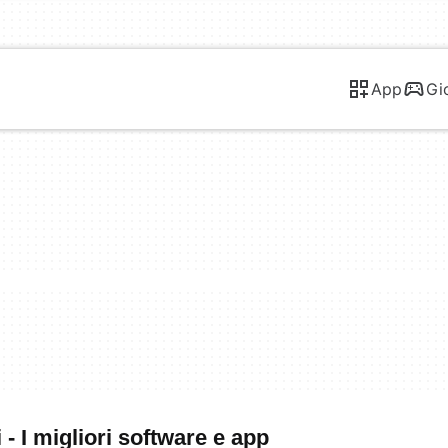
App
Gi
- I migliori software e app