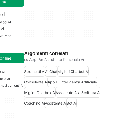
line
 Ai
naggi AI
 Ai
I Gratis
Argomenti correlati
 Online
su App Per Assistente Personale Ai
Strumenti Ai
Ai Chat
Migliori Chatbot Ai
t AI
nale AI
Consulente Ai
App Di Intelligenza Artificiale
Chat
Strumenti AI
Miglior Chatbox Ai
Assistente Alla Scrittura Ai
Coaching Ai
Assistente Ai
Bot Ai