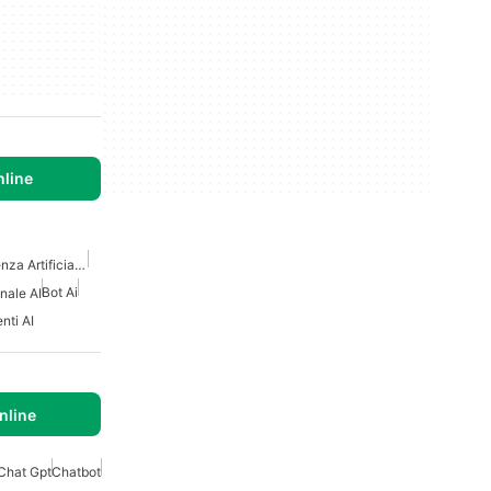
line
Altri Strumenti Di Intelligenza Artificiale Come Chatgpt
Bot Ai
nale AI
nti AI
nline
 Chat Gpt
Chatbot