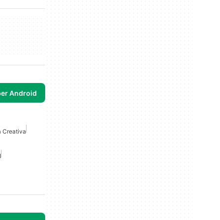
per Android
a Creativa
I