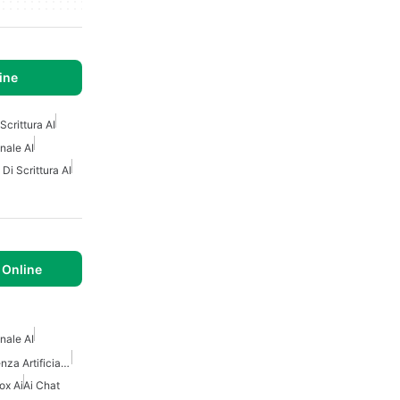
ine
Scrittura AI
nale AI
 Di Scrittura AI
 Online
nale AI
Altri Strumenti Di Intelligenza Artificiale Come Chatgpt
ox Ai
Ai Chat