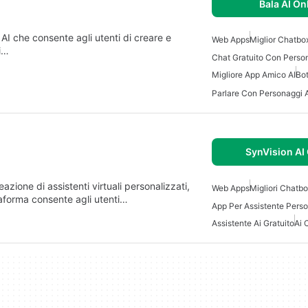
Bala AI On
AI che consente agli utenti di creare e
Web Apps
Miglior Chatbox
ti…
Chat Gratuito Con Perso
Migliore App Amico AI
Bot
Parlare Con Personaggi A
SynVision AI
zione di assistenti virtuali personalizzati,
Web Apps
Migliori Chatbo
ttaforma consente agli utenti…
App Per Assistente Perso
Assistente Ai Gratuito
Ai 