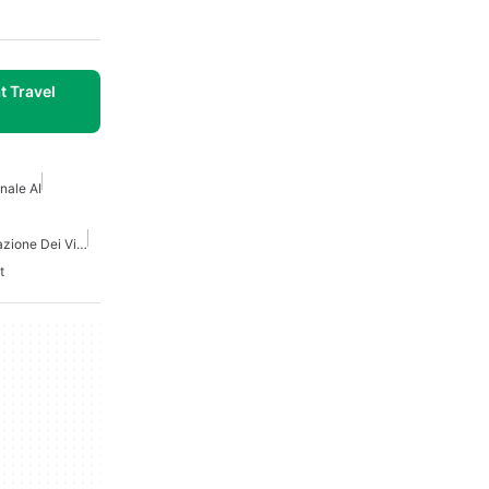
t Travel
nale AI
Miglior Ai Per La Pianificazione Dei Viaggi
t