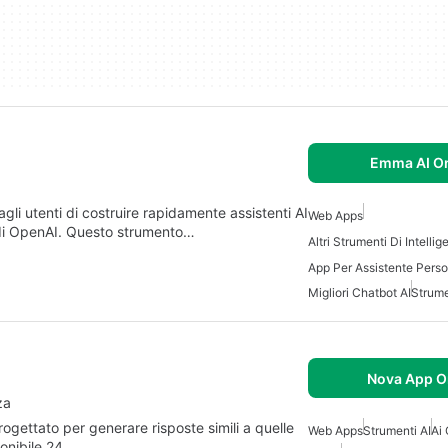
Emma AI On
i utenti di costruire rapidamente assistenti AI
Web Apps
 di OpenAI. Questo strumento…
App Per Assistente Perso
Migliori Chatbot AI
Strume
Nova App O
za
gettato per generare risposte simili a quelle
Web Apps
Strumenti AI
Ai
ponibile 24…