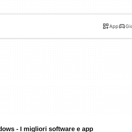
App
Gi
ows - I migliori software e app