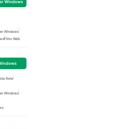
per Windows
 Per Windows
ows
Filtro Web
 Windows
lla Rete
 Per Windows
ws