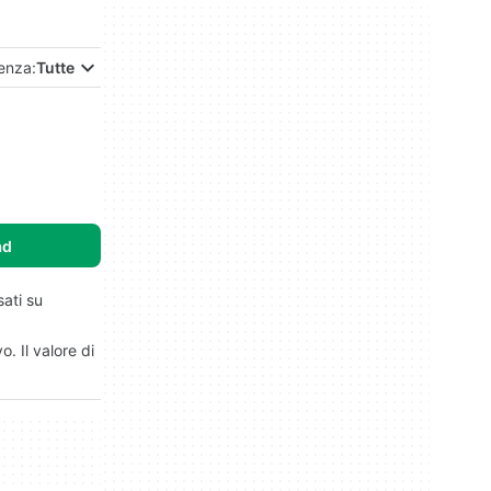
enza:
Tutte
ad
sati su
. Il valore di