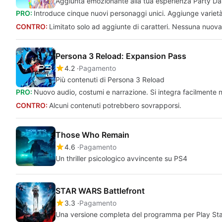
Aggiunta emozionante alla tua esperienza Party D
PRO:
Introduce cinque nuovi personaggi unici. Aggiunge varietà 
CONTRO:
Limitato solo ad aggiunte di caratteri. Nessuna nuov
Persona 3 Reload: Expansion Pass
4.2
Pagamento
Più contenuti di Persona 3 Reload
PRO:
Nuovo audio, costumi e narrazione. Si integra facilmente 
CONTRO:
Alcuni contenuti potrebbero sovrapporsi.
Those Who Remain
4.6
Pagamento
Un thriller psicologico avvincente su PS4
STAR WARS Battlefront
3.3
Pagamento
Una versione completa del programma per Play Stati