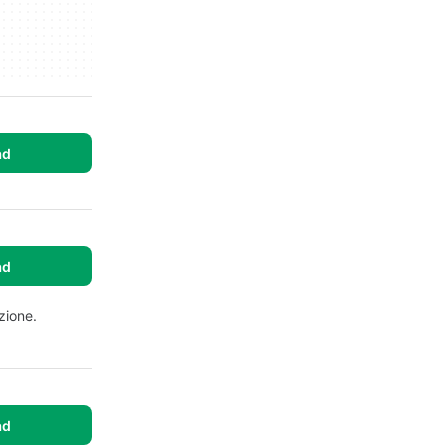
ad
ad
zione.
ad