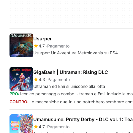
Usurper
4.7
Pagamento
Usurper: Un'Avventura Metroidvania su PS4
GigaBash | Ultraman: Rising DLC
4.3
Pagamento
Ultraman ed Emi si uniscono alla lotta
PRO:
Iconico personaggio combo Ultraman e Emi. Include la moss
CONTRO:
Le meccaniche due-in-uno potrebbero sembrare confus
Umamusume: Pretty Derby - DLC vol. 1: Team
4.7
Pagamento