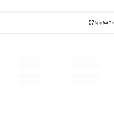
App
Gi