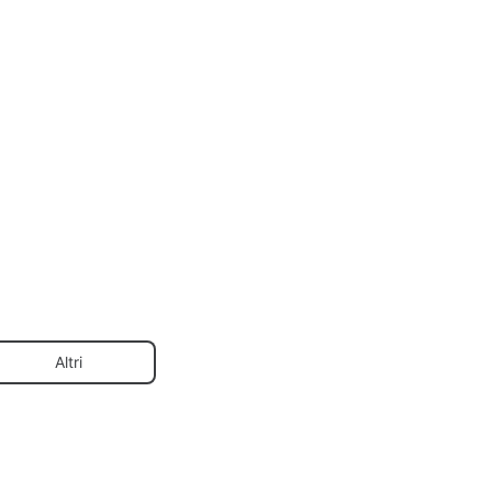
Altri