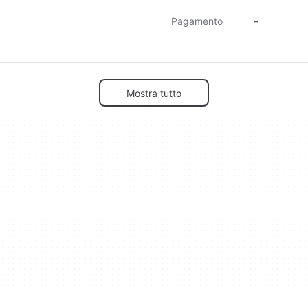
Pagamento
–
Mostra tutto