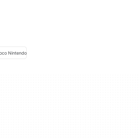
oco Nintendo