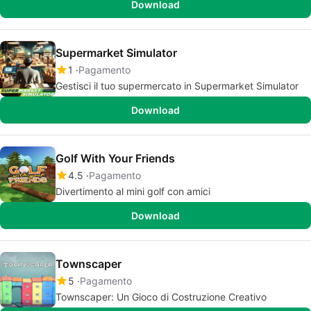
Download
Supermarket Simulator
1
Pagamento
Gestisci il tuo supermercato in Supermarket Simulator
Download
Golf With Your Friends
4.5
Pagamento
Divertimento al mini golf con amici
Download
Townscaper
5
Pagamento
Townscaper: Un Gioco di Costruzione Creativo