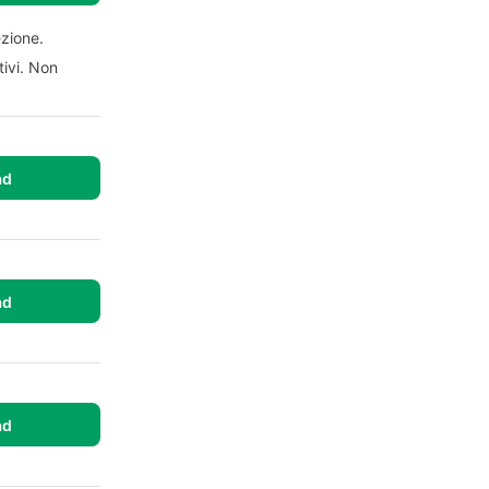
ezione.
tivi. Non
ad
ad
ad