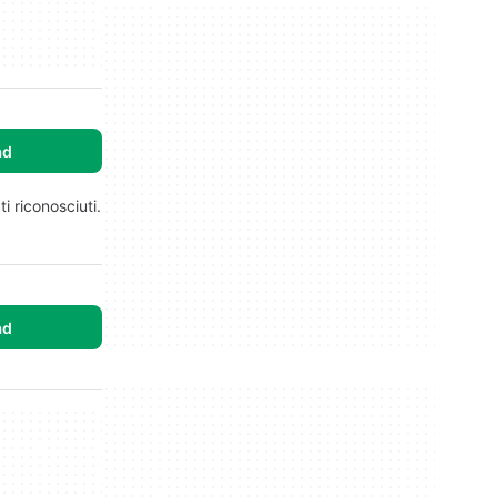
ad
 riconosciuti.
ad