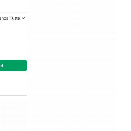
enza:
Tutte
ad