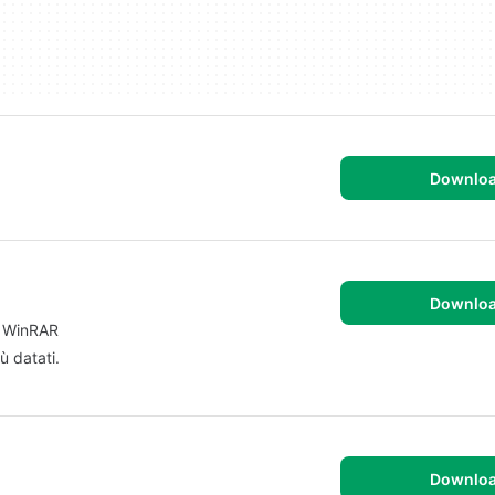
Downlo
Downlo
le WinRAR
ù datati.
Downlo