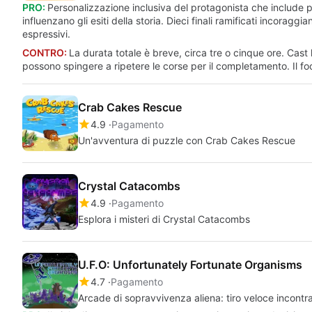
PRO:
Personalizzazione inclusiva del protagonista che include pre
influenzano gli esiti della storia. Dieci finali ramificati incorag
espressivi.
CONTRO:
La durata totale è breve, circa tre o cinque ore. Cast lim
possono spingere a ripetere le corse per il completamento. Il fo
Crab Cakes Rescue
4.9
Pagamento
Un'avventura di puzzle con Crab Cakes Rescue
Crystal Catacombs
4.9
Pagamento
Esplora i misteri di Crystal Catacombs
U.F.O: Unfortunately Fortunate Organisms
4.7
Pagamento
Arcade di sopravvivenza aliena: tiro veloce incontra