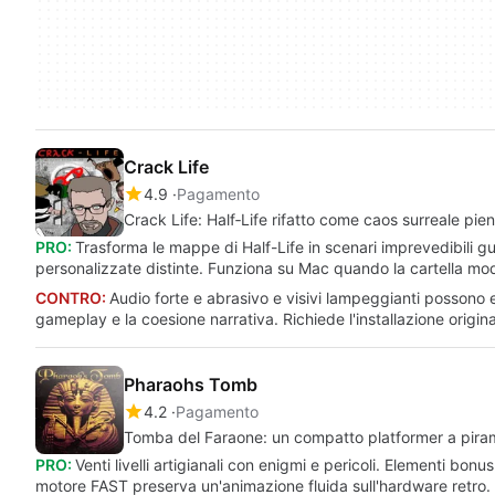
Crack Life
4.9
Pagamento
Crack Life: Half‑Life rifatto come caos surreale pi
PRO:
Trasforma le mappe di Half-Life in scenari imprevedibil
personalizzate distinte. Funziona su Mac quando la cartella mo
CONTRO:
Audio forte e abrasivo e visivi lampeggianti possono 
gameplay e la coesione narrativa. Richiede l'installazione origi
Pharaohs Tomb
4.2
Pagamento
Tomba del Faraone: un compatto platformer a pirami
PRO:
Venti livelli artigianali con enigmi e pericoli. Elementi bonu
motore FAST preserva un'animazione fluida sull'hardware retro.