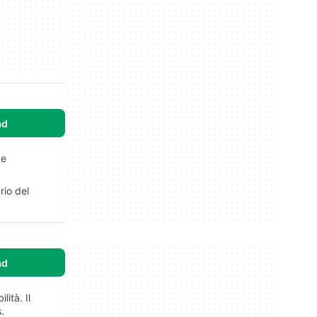
ad
pe
rio del
ad
lità. Il
.