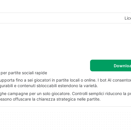
Lic
Downlo
per partite sociali rapide
pporta fino a sei giocatori in partite locali o online. I bot AI consento
gurabili e contenuti sbloccabili estendono la varietà.
unghe campagne per un solo giocatore. Controlli semplici riducono la p
ssono offuscare la chiarezza strategica nelle partite.