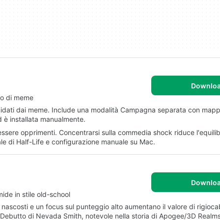
Downlo
eno di meme
i guidati dai meme. Include una modalità Campagna separata con map
d è installata manualmente.
essere opprimenti. Concentrarsi sulla commedia shock riduce l'equilib
nale di Half-Life e configurazione manuale su Mac.
Downlo
de in stile old-school
s nascosti e un focus sul punteggio alto aumentano il valore di rigiocabi
 Debutto di Nevada Smith, notevole nella storia di Apogee/3D Realms