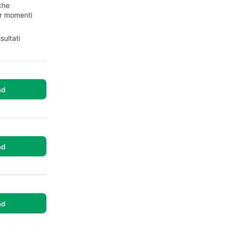
 che
per momenti
sultati
ad
ad
ad