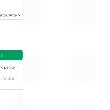
enza:
Tutte
ad
no partite in
rofondità