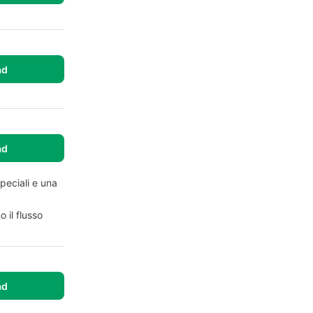
ad
ad
peciali e una
 il flusso
ad