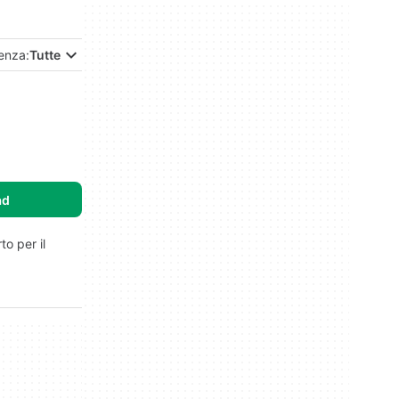
enza:
Tutte
ad
to per il