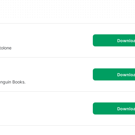
Downlo
ntolone
Downlo
enguin Books.
Downlo