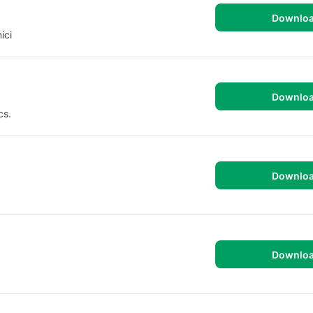
Downlo
ici
Downlo
cs.
Downlo
Downlo