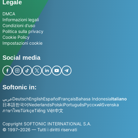
Legale
DMCA
Informazioni legali
Condizioni d’uso
Politica sulla privacy
Cookie Policy
Impostazioni cookie
Social media
Softonic in:
عربي
Deutsch
English
Español
Français
Bahasa Indonesia
Italiano
日本語
한국어
Nederlands
Polski
Português
Русский
Svenska
ภาษาไทย
Türkçe
Tiếng Việt
中文
Copyright SOFTONIC INTERNATIONAL S.A.
© 1997–2026 — Tutti i diritti riservati