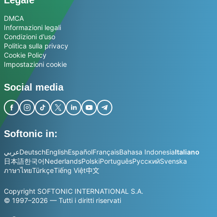
Legale
DMCA
Informazioni legali
Condizioni d’uso
Politica sulla privacy
Cookie Policy
Impostazioni cookie
Social media
Softonic in:
عربي
Deutsch
English
Español
Français
Bahasa Indonesia
Italiano
日本語
한국어
Nederlands
Polski
Português
Русский
Svenska
ภาษาไทย
Türkçe
Tiếng Việt
中文
Copyright SOFTONIC INTERNATIONAL S.A.
© 1997–2026 — Tutti i diritti riservati