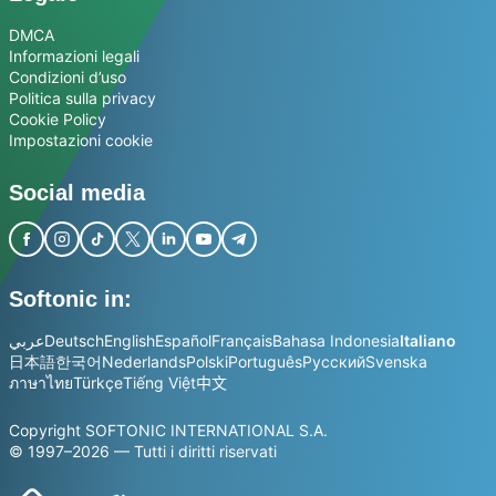
DMCA
Informazioni legali
Condizioni d’uso
Politica sulla privacy
Cookie Policy
Impostazioni cookie
Social media
Softonic in:
عربي
Deutsch
English
Español
Français
Bahasa Indonesia
Italiano
日本語
한국어
Nederlands
Polski
Português
Русский
Svenska
ภาษาไทย
Türkçe
Tiếng Việt
中文
Copyright SOFTONIC INTERNATIONAL S.A.
© 1997–2026 — Tutti i diritti riservati