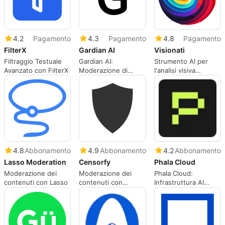
4.2
Pagamento
4.3
Pagamento
4.8
Pagamento
FilterX
Gardian AI
Visionati
Filtraggio Testuale
Gardian AI:
Strumento AI per
Avanzato con FilterX
Moderazione di
l'analisi visiva
Contenuti Efficiente
avanzata
4.9
Abbonamento
4.8
Abbonamento
4.2
Abbonamento
Censorfy
Lasso Moderation
Phala Cloud
Moderazione dei
Moderazione dei
Phala Cloud:
contenuti con
contenuti con Lasso
Infrastruttura AI
Censorfy
Sicura e Scalabile