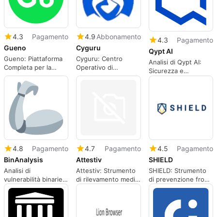
4.3
Pagamento
4.9
Abbonamento
4.3
Pagamento
Gueno
Cyguru
Qypt AI
Gueno: Piattaforma
Cyguru: Centro
Analisi di Qypt AI:
Completa per la
Operativo di
Sicurezza e
Prevenzione delle
Sicurezza AI-as-a-
Collaborazione
Frodi
Service
4.8
Pagamento
4.7
Pagamento
4.5
Pagamento
BinAnalysis
Attestiv
SHIELD
Analisi di
Attestiv: Strumento
SHIELD: Strumento
vulnerabilità binarie
di rilevamento media
di prevenzione frodi
con BinAnalysis
AI
avanzato