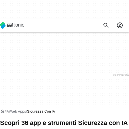
IA
Web Apps
Sicurezza Con IA
Scopri 36 app e strumenti Sicurezza con IA