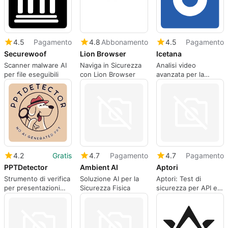
4.5
Pagamento
4.8
Abbonamento
4.5
Pagamento
Securewoof
Lion Browser
Icetana
Scanner malware AI
Naviga in Sicurezza
Analisi video
per file eseguibili
con Lion Browser
avanzata per la
sicurezza
4.2
Gratis
4.7
Pagamento
4.7
Pagamento
PPTDetector
Ambient AI
Aptori
Strumento di verifica
Soluzione AI per la
Aptori: Test di
per presentazioni
Sicurezza Fisica
sicurezza per API e
PowerPoint
applicazioni