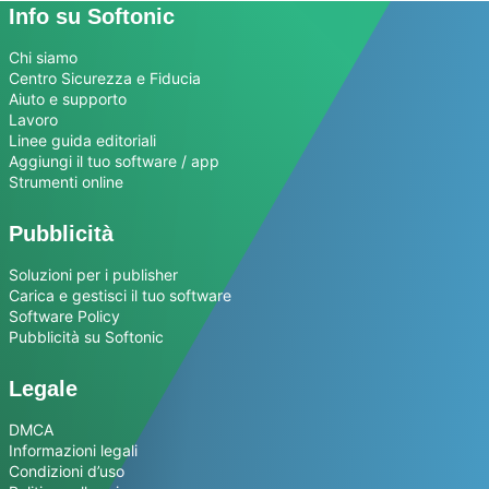
Info su Softonic
Chi siamo
Centro Sicurezza e Fiducia
Aiuto e supporto
Lavoro
Linee guida editoriali
Aggiungi il tuo software / app
Strumenti online
Pubblicità
Soluzioni per i publisher
Carica e gestisci il tuo software
Software Policy
Pubblicità su Softonic
Legale
DMCA
Informazioni legali
Condizioni d’uso