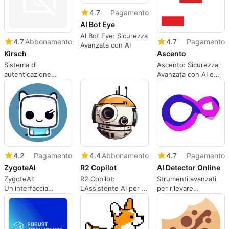
4.7
Pagamento
AI Bot Eye
AI Bot Eye: Sicurezza
4.7
Abbonamento
4.7
Pagamento
Avanzata con AI
Kirsch
Ascento
Sistema di
Ascento: Sicurezza
autenticazione
Avanzata con AI e
semplice e sicuro
Robotica
4.2
Pagamento
4.4
Abbonamento
4.7
Pagamento
ZygoteAI
R2 Copilot
AI Detector Online
ZygoteAI:
R2 Copilot:
Strumenti avanzati
Un'interfaccia
L'Assistente AI per la
per rilevare
intuitiva per
Privacy Aziendale
contenuti AI
l'autenticazione