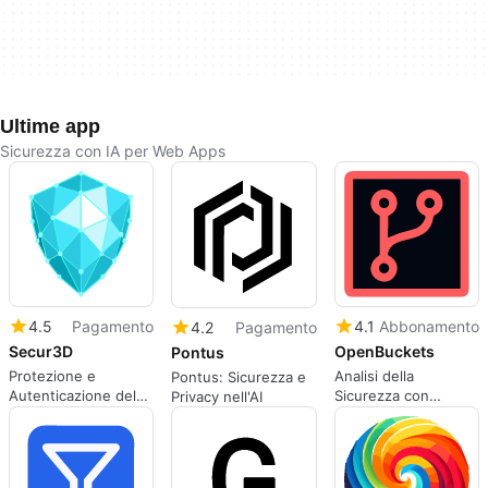
Ultime app
Sicurezza con IA per Web Apps
4.5
Pagamento
4.1
Abbonamento
4.2
Pagamento
Secur3D
OpenBuckets
Pontus
Protezione e
Analisi della
Pontus: Sicurezza e
Autenticazione del
Sicurezza con
Privacy nell'AI
Contenuto 3D
OpenBuckets