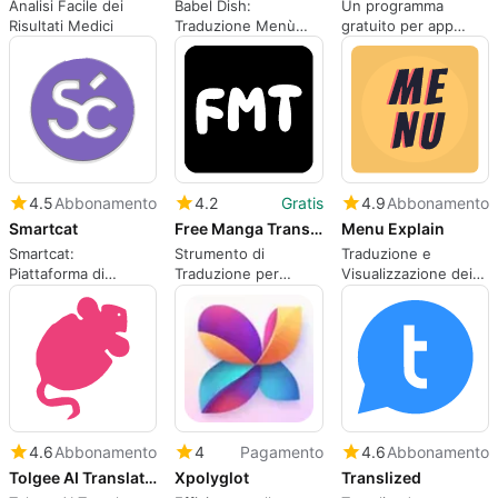
Analisi Facile dei
Babel Dish:
Un programma
Risultati Medici
Traduzione Menù
gratuito per app
Facile e Veloce
Web, di Balint
Taborski.
4.5
Abbonamento
4.2
Gratis
4.9
Abbonamento
Smartcat
Free Manga Translator
Menu Explain
Smartcat:
Strumento di
Traduzione e
Piattaforma di
Traduzione per
Visualizzazione dei
Traduzione AI
Manga Efficiente
Menu
Completa
4.6
Abbonamento
4
Pagamento
4.6
Abbonamento
Tolgee AI Translator
Xpolyglot
Translized