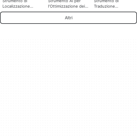
Strumento di
Strumento AI per
Strumento di
Localizzazione
l'Ottimizzazione dei
Traduzione
Automatica per
Testi Web
Intelligente LEXIGO
React
AI
Altri