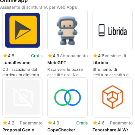
Ultime app
Assistente di scrittura IA per Web Apps
4.8
Gratis
4.9
Abbonamento
4.8
Versione di prova
LumaResume
MeteGPT
Libridia
Ottimizzazione del
Riscrivere le bozze
Strumento di
curriculum alimentata
assistite dall'IA e
scrittura assistito da
dall'IA
rivedere i segnali dei
AI per autori e
modelli di scrittura
romanzieri
4.2
Pagamento
4.9
Gratis
4.6
Pagamento
Proposal Genie
CopyChecker
Tenorshare AI Writer