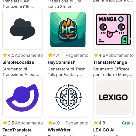
per la Traduzione di
TranslateI18N:
Traduzione di Libri
Sottotitoli
Traduzioni i18n
senza Sforzo
Potenziate da AI
4.5
Abbonamento
4.4
Pagamento
4.6
Abbonamento
SimpleLocalize
HeyCommish
TranslateManga
Strumento di
Generatore di Trash
Strumento Efficace
Traduzione AI per
Talk per Fantasy
per Tradurre Manga
App
Sports
e Fumetti
2.5
Abbonamento
4.9
Pagamento
4.8
Gratis
TacoTranslate
WiseWriter
LEXIGO AI