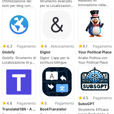
RadMate AI:
Ottimizzazione dei
Strumento Avanzato
Innovazione nella
testi per blog con
per la Localizzazione
Dettatura Radiologica
Blog Boost
delle App
4.3
Pagamento
4
Abbonamento
4.1
Pagamento
Globify
Diglot
Your Political Place
Globify: Strumento di
Diglot: L'app per la
Analisi Politica con
Localizzazione AI per
scrittura bilingue
Your Political Place
App
4.5
Pagamento
4.6
Pagamento
5
Pagamento
SubsGPT
TranslateI18N - A Visual Studio Extension for i18n gp...
BookTranslator
Strumento Efficace