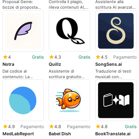
Proposal Genie:
Controlla il plagio,
Assistente alla
bozze di proposta
rileva contenuti AI,
scrittura AI avanzato
assistite da AI per
correggi la
per la creazione di
liberi professionisti
grammatica e
contenuti gratuiti
impegnati
migliora la scrittura
con una piattaforma
gratuita.
4
Gratis
4.3
Gratis
4.5
Pagamento
Notra
Quillz
SongSens.ai
Dal codice al
Assistente di
Traduzione di testi
contenuto: La
scrittura gratuito
musicali con
Rivoluzione Notra
alimentato da
SongSens.ai
intelligenza artificiale
per studenti
4.9
Pagamento
4.8
Pagamento
4.8
Gratis
MedLabReport
Babel Dish
BookTranslate.ai