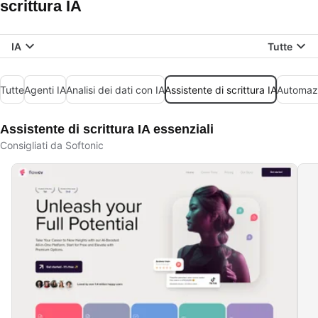
scrittura IA
IA
Tutte
Tutte
Agenti IA
Analisi dei dati con IA
Assistente di scrittura IA
Automazi
Assistente di scrittura IA essenziali
Consigliati da Softonic