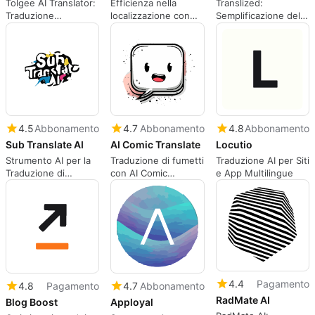
Tolgee AI Translator:
Efficienza nella
Translized:
Traduzione
localizzazione con
Semplificazione della
Intelligente Online
Xpolyglot
Localizzazione
Software
4.5
Abbonamento
4.7
Abbonamento
4.8
Abbonamento
Sub Translate AI
AI Comic Translate
Locutio
Strumento AI per la
Traduzione di fumetti
Traduzione AI per Siti
Traduzione di
con AI Comic
e App Multilingue
Sottotitoli
Translate
4.4
Pagamento
4.8
Pagamento
4.7
Abbonamento
RadMate AI
Blog Boost
Apployal