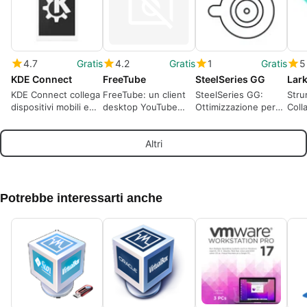
4.7
Gratis
4.2
Gratis
1
Gratis
5
KDE Connect
FreeTube
SteelSeries GG
Lar
KDE Connect collega
FreeTube: un client
SteelSeries GG:
Str
dispositivi mobili e
desktop YouTube
Ottimizzazione per
Coll
PC Windows su una
orientato alla privacy
dispositivi
Comp
rete locale
per la visione locale
SteelSeries
Altri
Potrebbe interessarti anche