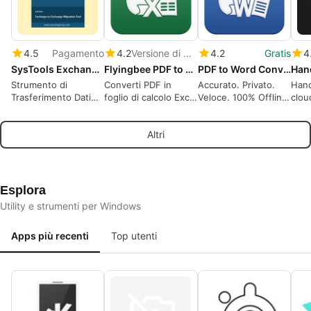
4.5
Pagamento
4.2
Versione di prova
4.2
Gratis
4
SysTools Exchange to Exchange Migration Tool
Flyingbee PDF to Excel Converter
PDF to Word Converter
Han
Strumento di
Converti PDF in
Accurato. Privato.
Hand
Trasferimento Dati
foglio di calcolo Excel
Veloce. 100% Offline.
clou
per Server
(.xlsx .csv), 100%
OCR
di i
Exchange: Dare
Offline, recupero dati
cent
Altri
Priorità agli Utenti,
sicuro per la privacy
Filtrare gli Elementi e
Monitorare i
Progressi in Tempo
Reale
Esplora
Utility e strumenti per Windows
Apps più recenti
Top utenti