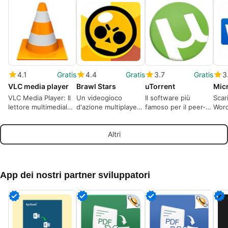
4.1
Gratis
4.4
Gratis
3.7
Gratis
3
VLC media player
Brawl Stars
uTorrent
Mic
VLC Media Player: Il
Un videogioco
Il software più
Scar
lettore multimediale
d'azione multiplayer
famoso per il peer-
Word
multiformato
nel quale sfidare i
to-peer
legg
definitivo.
tuoi amici
elab
Altri
pron
App dei nostri partner sviluppatori