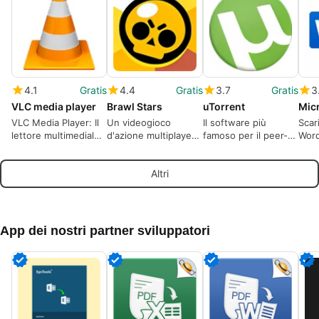
4.1
Gratis
4.4
Gratis
3.7
Gratis
3
VLC media player
Brawl Stars
uTorrent
Mic
VLC Media Player: Il
Un videogioco
Il software più
Scar
lettore multimediale
d'azione multiplayer
famoso per il peer-
Word
multiformato
nel quale sfidare i
to-peer
legg
definitivo.
tuoi amici
elab
Altri
pron
App dei nostri partner sviluppatori