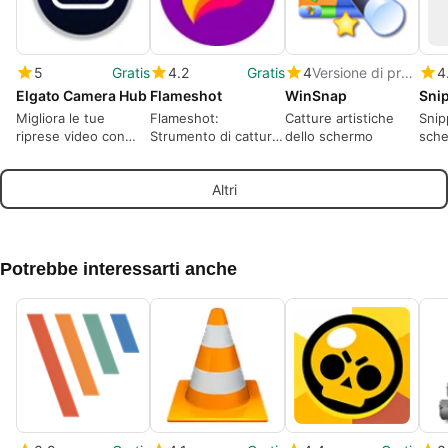
5
Gratis
4.2
Gratis
4
Versione di prova
4
Elgato Camera Hub
Flameshot
WinSnap
Sni
Migliora le tue
Flameshot:
Catture artistiche
Snip
riprese video con
Strumento di cattura
dello schermo
sch
Elgato Camera Hub
schermo efficiente
liber
grat
Altri
rapi
negl
Potrebbe interessarti anche