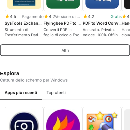
4.5
Pagamento
4.2
Versione di prova
4.2
Gratis
4
SysTools Exchange to Exchange Migration Tool
Flyingbee PDF to Excel Converter
PDF to Word Converter
Han
Strumento di
Converti PDF in
Accurato. Privato.
Hand
Trasferimento Dati
foglio di calcolo Excel
Veloce. 100% Offline.
clou
per Server
(.xlsx .csv), 100%
OCR
di i
Exchange: Dare
Offline, recupero dati
cent
Altri
Priorità agli Utenti,
sicuro per la privacy
Filtrare gli Elementi e
Monitorare i
Progressi in Tempo
Reale
Esplora
Cattura dello schermo per Windows
Apps più recenti
Top utenti