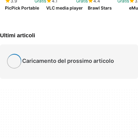
3.9
Gratis
4.1
Gratis
4.4
Gratis
3
PicPick Portable
VLC media player
Brawl Stars
eMu
Ultimi articoli
Caricamento del prossimo articolo