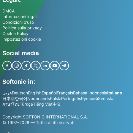
DMCA
Informazioni legali
Condizioni d’uso
Politica sulla privacy
Cookie Policy
Impostazioni cookie
Social media
Softonic in:
عربي
Deutsch
English
Español
Français
Bahasa Indonesia
Italiano
日本語
한국어
Nederlands
Polski
Português
Русский
Svenska
ภาษาไทย
Türkçe
Tiếng Việt
中文
Copyright SOFTONIC INTERNATIONAL S.A.
© 1997–2026 — Tutti i diritti riservati