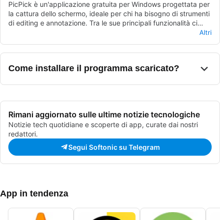
PicPick è un'applicazione gratuita per Windows progettata per
la cattura dello schermo, ideale per chi ha bisogno di strumenti
di editing e annotazione. Tra le sue principali funzionalità ci
sono la possibilità di catturare l'intero schermo, una finestra
L'interfaccia utente di PicPick è intuitiva e facile da navigare,
Altri
specifica o una selezione personalizzata. Inoltre, offre
consentendo agli utenti di accedere rapidamente a tutte le
strumenti di editing integrati, come forme, testi e opzioni di
funzionalità disponibili. La compatibilità con Windows rende
disegno, rendendo facile la personalizzazione delle immagini
PicPick una scelta versatile per utenti di vari livelli, dai
Come installare il programma scaricato?
catturate.
principianti ai professionisti. Grazie alla sua natura gratuita,
rappresenta un'ottima soluzione per chi cerca uno strumento di
cattura schermo completo senza costi aggiuntivi.
Rimani aggiornato sulle ultime notizie tecnologiche
Notizie tech quotidiane e scoperte di app, curate dai nostri
redattori.
Segui Softonic su Telegram
App in tendenza