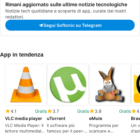
Rimani aggiornato sulle ultime notizie tecnologiche
Notizie tech quotidiane e scoperte di app, curate dai nostri
redattori.
Segui Softonic su Telegram
App in tendenza
4.1
Gratis
3.7
Gratis
3.8
Gratis
4
VLC media player
uTorrent
eMule
Braw
VLC Media Player: Il
Il software più
Programma per
Un v
lettore multimediale
famoso per il peer-
scaricare e
d'az
multiformato
to-peer
condividere file di
nel 