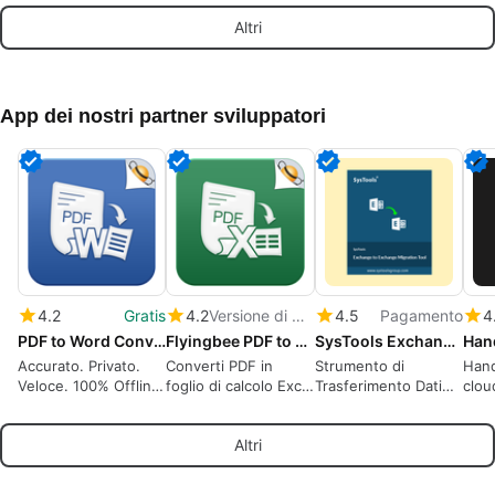
definitivo.
ogni genere
tuoi
Altri
App dei nostri partner sviluppatori
4.2
Gratis
4.2
Versione di prova
4.5
Pagamento
4
PDF to Word Converter
Flyingbee PDF to Excel Converter
SysTools Exchange to Exchange Migration Tool
Han
Accurato. Privato.
Converti PDF in
Strumento di
Hand
Veloce. 100% Offline.
foglio di calcolo Excel
Trasferimento Dati
clou
OCR
(.xlsx .csv), 100%
per Server
di i
Offline, recupero dati
Exchange: Dare
cent
Altri
sicuro per la privacy
Priorità agli Utenti,
Filtrare gli Elementi e
Monitorare i