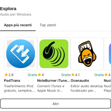
Progressi in Tempo
Reale
Esplora
Audio per Windows
Apps più recenti
Top utenti
2.8
Gratis
4
Gratis
4.1
Gratis
4
PodTrans
NoteBurner iTunes DRM Audio Converter
Ocenaudio
Trasferimento iPod
Converti iTunes e
Editor audio desktop
Nucl
gratuito, semplice,
Apple Music in
focalizzato per
Playe
veloce e intuitivo
formati riproducibili
modifiche rapide e
musi
su Windows
analisi spettrale
Altri