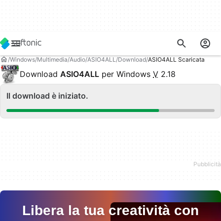
Windows
Multimedia
Audio
ASIO4ALL
Download
ASIO4ALL Scaricata
Download
ASIO4ALL
per Windows
V
2.18
Il download è iniziato.
Libera la tua creatività con