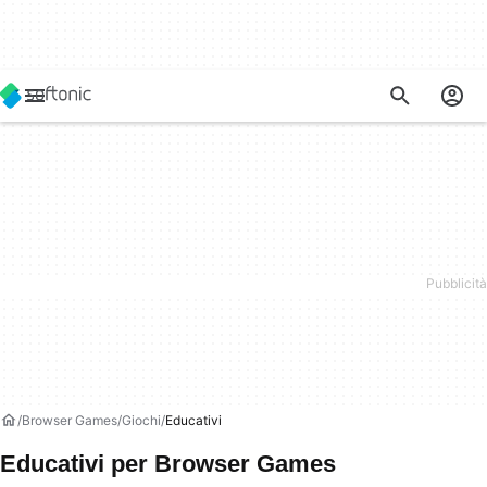
Browser Games
Giochi
Educativi
Educativi per Browser Games