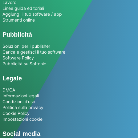
Lavoro
Linee guida editoriali
Aggiungi il tuo software / app
Strumenti online
Pubblicità
Soluzioni per i publisher
Carica e gestisci il tuo software
Software Policy
Pubblicità su Softonic
Legale
DMCA
Informazioni legali
Condizioni d’uso
Politica sulla privacy
Cookie Policy
Impostazioni cookie
Social media