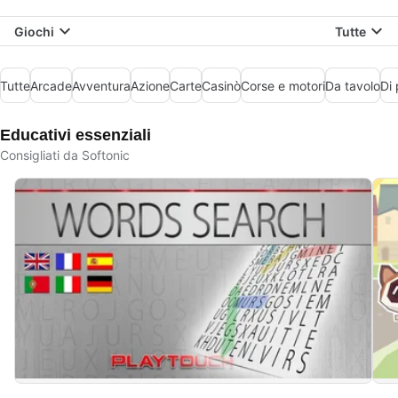
Giochi
Tutte
Tutte
Arcade
Avventura
Azione
Carte
Casinò
Corse e motori
Da tavolo
Di 
Educativi essenziali
Consigliati da Softonic