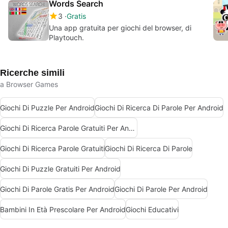
Words Search
3
Gratis
Una app gratuita per giochi del browser, di
Playtouch.
Ricerche simili
a Browser Games
Giochi Di Puzzle Per Android
Giochi Di Ricerca Di Parole Per Android
Giochi Di Ricerca Parole Gratuiti Per Android
Giochi Di Ricerca Parole Gratuiti
Giochi Di Ricerca Di Parole
Giochi Di Puzzle Gratuiti Per Android
Giochi Di Parole Gratis Per Android
Giochi Di Parole Per Android
Bambini In Età Prescolare Per Android
Giochi Educativi