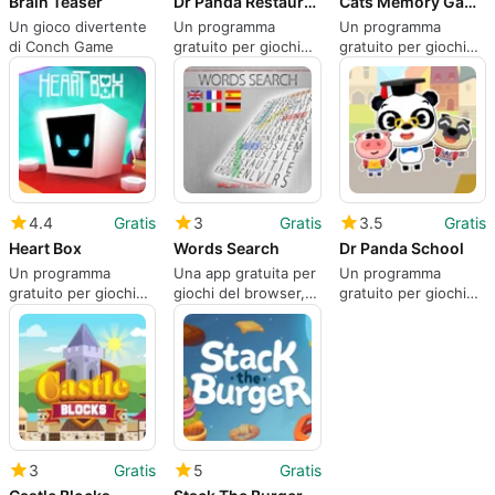
Brain Teaser
Dr Panda Restaurant
Cats Memory Game
Un gioco divertente
Un programma
Un programma
di Conch Game
gratuito per giochi
gratuito per giochi
del browser, di Dr.
del browser, di
Panda LTD.
Monstera Play.
4.4
Gratis
3
Gratis
3.5
Gratis
Heart Box
Words Search
Dr Panda School
Un programma
Una app gratuita per
Un programma
gratuito per giochi
giochi del browser,
gratuito per giochi
del browser, di RAD
di Playtouch.
del browser, di Dr.
BROTHERS.
Panda LTD.
3
Gratis
5
Gratis