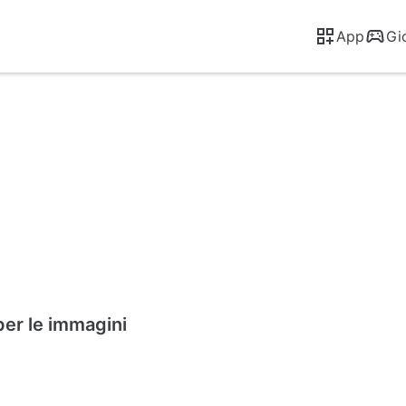
App
Gi
er le immagini