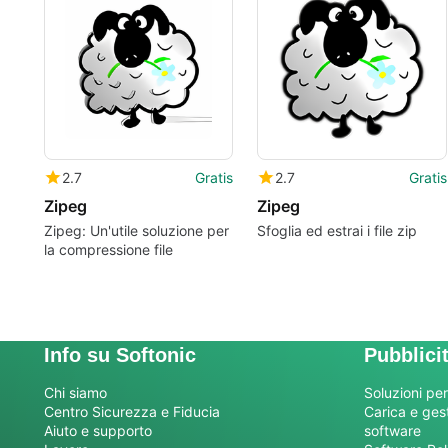
2.7
Gratis
2.7
Gratis
Zipeg
Zipeg
Zipeg: Un'utile soluzione per
Sfoglia ed estrai i file zip
la compressione file
Info su Softonic
Pubblici
Chi siamo
Soluzioni per
Centro Sicurezza e Fiducia
Carica e gesti
Aiuto e supporto
software