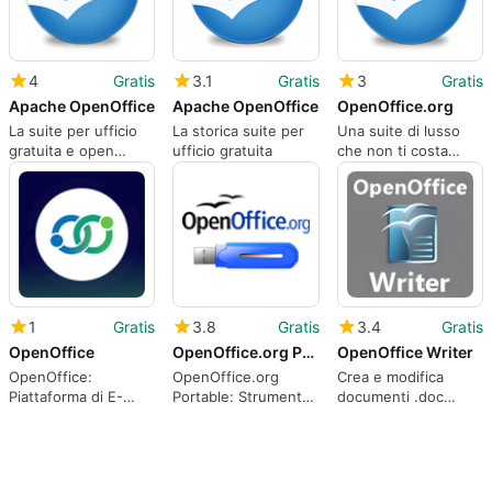
4
Gratis
3.1
Gratis
3
Gratis
Apache OpenOffice
Apache OpenOffice
OpenOffice.org
La suite per ufficio
La storica suite per
Una suite di lusso
gratuita e open
ufficio gratuita
che non ti costa
source
nulla
1
Gratis
3.8
Gratis
3.4
Gratis
OpenOffice
OpenOffice.org Portable
OpenOffice Writer
OpenOffice:
OpenOffice.org
Crea e modifica
Piattaforma di E-
Portable: Strumento
documenti .doc
learning Innovativa
di produttività
senza complicazioni
gratuito