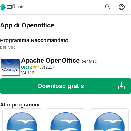
App di Openoffice
Programma Raccomandato
per Mac
Apache OpenOffice
per Mac
Gratis
4.8
2
V
4.1.16
Download gratis
Altri programmi