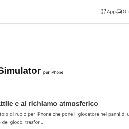
App
Gi
Simulator
per iPhone
attile e al richiamo atmosferico
olo di ruolo per iPhone che pone il giocatore nei panni di u
e del gioco, trasfor…