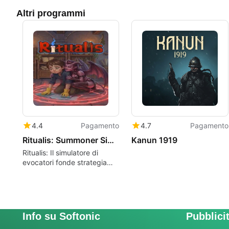
Altri programmi
4.4
Pagamento
4.7
Pagamento
Ritualis: Summoner Simulator
Kanun 1919
Ritualis: Il simulatore di
evocatori fonde strategia
occulta con gioco di ruolo
oscuro
Info su Softonic
Pubblici