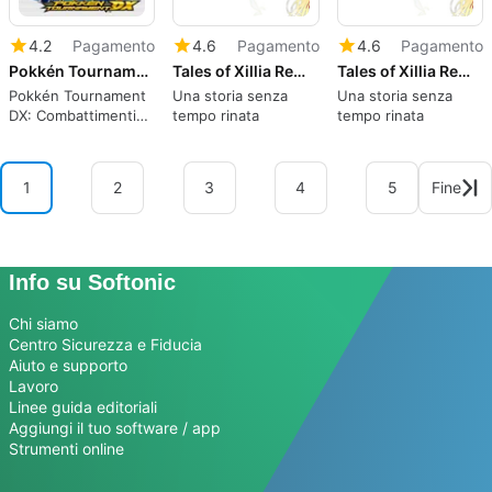
4.2
Pagamento
4.6
Pagamento
4.6
Pagamento
Pokkén Tournament DX
Tales of Xillia Remastered
Tales of Xillia Remastered
Pokkén Tournament
Una storia senza
Una storia senza
DX: Combattimenti
tempo rinata
tempo rinata
Pokémon su Switch
1
2
3
4
5
Fine
Info su Softonic
Chi siamo
Centro Sicurezza e Fiducia
Aiuto e supporto
Lavoro
Linee guida editoriali
Aggiungi il tuo software / app
Strumenti online