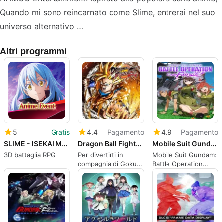
Quando mi sono reincarnato come Slime, entrerai nel suo
universo alternativo …
Altri programmi
5
Gratis
4.4
Pagamento
4.9
Pagamento
SLIME - ISEKAI Memories
Dragon Ball Fighter Z
Mobile Suit Gundam: Battle Operation Code Fairy - Vol. 3
3D battaglia RPG
Per divertirti in
Mobile Suit Gundam:
compagnia di Goku e
Battle Operation
tutti gli altri
Code Fairy - Vol. 3