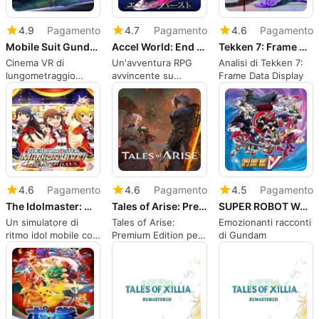
4.9
Pagamento
4.7
Pagamento
4.6
Pagamento
Mobile Suit Gundam: Silver Phantom
Accel World: End of Burst
Tekken 7: Frame Data Display
Cinema VR di
Un'avventura RPG
Analisi di Tekken 7:
lungometraggio
avvincente su
Frame Data Display
Gundam che ti mette
iPhone
nel cockpit
4.6
Pagamento
4.6
Pagamento
4.5
Pagamento
The Idolmaster: Million Live Theater Days
Tales of Arise: Premium Edition
SUPER ROBOT WARS V
Un simulatore di
Tales of Arise:
Emozionanti racconti
ritmo idol mobile con
Premium Edition per
di Gundam
sistemi di collezione
PlayStation 4
profondi