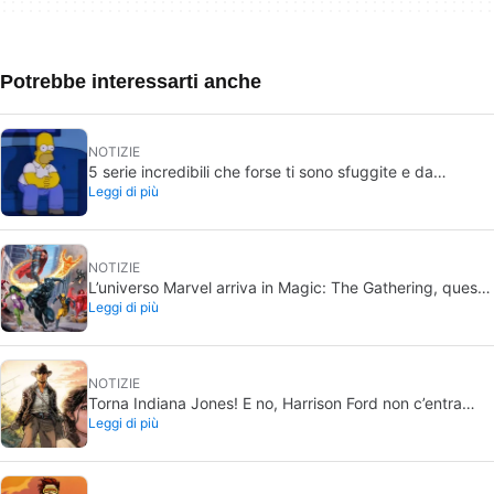
Potrebbe interessarti anche
NOTIZIE
5 serie incredibili che forse ti sono sfuggite e da
Leggi di più
recuperare in estate
NOTIZIE
L’universo Marvel arriva in Magic: The Gathering, questa
Leggi di più
volta in grande stile
NOTIZIE
Torna Indiana Jones! E no, Harrison Ford non c’entra
Leggi di più
nulla con questo progetto