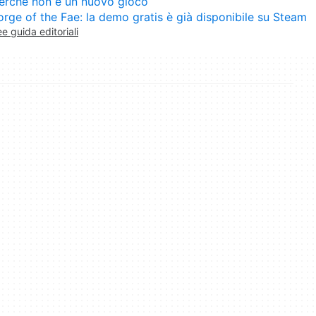
erché non è un nuovo gioco
orge of the Fae: la demo gratis è già disponibile su Steam
ee guida editoriali