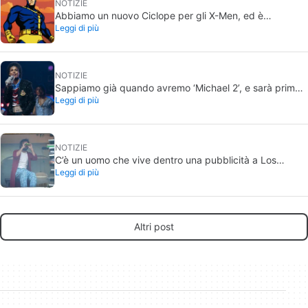
NOTIZIE
Abbiamo un nuovo Ciclope per gli X-Men, ed è
Leggi di più
semplicemente perfetto
NOTIZIE
Sappiamo già quando avremo ‘Michael 2’, e sarà prima
Leggi di più
di quanto immagini
NOTIZIE
C’è un uomo che vive dentro una pubblicità a Los
Leggi di più
Angeles, e solo pochi sanno quale film sta promuovendo
Altri post