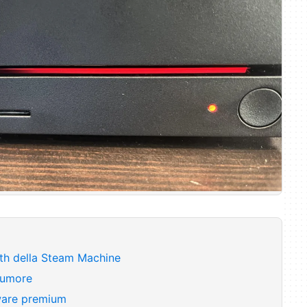
ath della Steam Machine
 rumore
ware premium