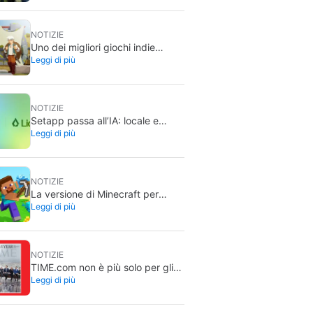
NOTIZIE
Uno dei migliori giochi indie
Leggi di più
spagnoli degli ultimi anni è gratis
su Steam per i prossimi giorni
NOTIZIE
Setapp passa all’IA: locale e
Leggi di più
pronta da usare nelle app del
Mac
NOTIZIE
La versione di Minecraft per
Leggi di più
Nintendo Switch 2 ha già una
data di uscita
NOTIZIE
TIME.com non è più solo per gli
Leggi di più
umani: c’è una versione segreta
che vedono solo le macchine, ed
è un’ottima idea