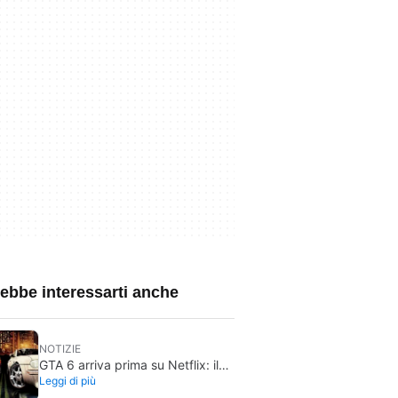
ebbe interessarti anche
NOTIZIE
GTA 6 arriva prima su Netflix: il
Leggi di più
video esteso debutta il 27 agosto