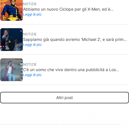
NOTIZIE
Abbiamo un nuovo Ciclope per gli X-Men, ed è
Leggi di più
semplicemente perfetto
NOTIZIE
Sappiamo già quando avremo ‘Michael 2’, e sarà prima
Leggi di più
di quanto immagini
NOTIZIE
C’è un uomo che vive dentro una pubblicità a Los
Leggi di più
Angeles, e solo pochi sanno quale film sta promuovendo
Altri post