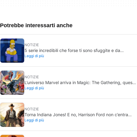
Potrebbe interessarti anche
NOTIZIE
5 serie incredibili che forse ti sono sfuggite e da
Leggi di più
recuperare in estate
NOTIZIE
L’universo Marvel arriva in Magic: The Gathering, questa
Leggi di più
volta in grande stile
NOTIZIE
Torna Indiana Jones! E no, Harrison Ford non c’entra
Leggi di più
nulla con questo progetto