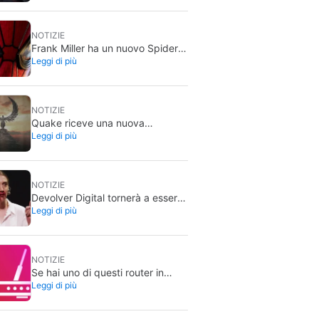
potevi comprare solo in DVD
NOTIZIE
Frank Miller ha un nuovo Spider-
Leggi di più
Man preferito ed è quello di
Brand New Day
NOTIZIE
Quake riceve una nuova
Leggi di più
espansione per il suo 30º
anniversario
NOTIZIE
Devolver Digital tornerà a essere
Leggi di più
una società privata perché
creare valore per gli investitori li
ammazzerà
NOTIZIE
Se hai uno di questi router in
Leggi di più
casa, la cosa migliore è
scollegarlo immediatamente