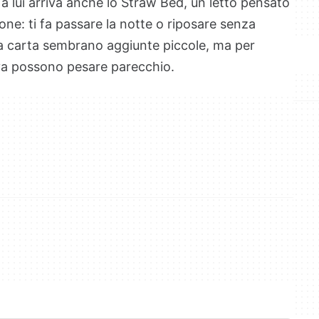
e a lui arriva anche lo Straw Bed, un letto pensato
one: ti fa passare la notte o riposare senza
la carta sembrano aggiunte piccole, ma per
iva possono pesare parecchio.