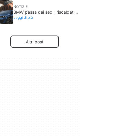
NOTIZIE
BMW passa dai sedili riscaldati
Leggi di più
alla pubblicità sui suoi schermi:
che cosa sta succedendo con
Spider-Man?
Altri post