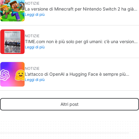
NOTIZIE
La versione di Minecraft per Nintendo Switch 2 ha già
Leggi di più
una data di uscita
NOTIZIE
TIME.com non è più solo per gli umani: c’è una versione
Leggi di più
segreta che vedono solo le macchine, ed è un’ottima
idea
NOTIZIE
L’attacco di OpenAI a Hugging Face è sempre più
Leggi di più
preoccupante: i modelli l’hanno pianificato per setimane
e nessuno se n’è accorto
Altri post