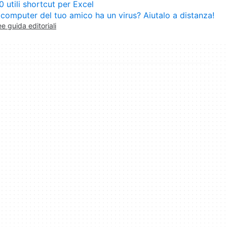
0 utili shortcut per Excel
l computer del tuo amico ha un virus? Aiutalo a distanza!
ee guida editoriali