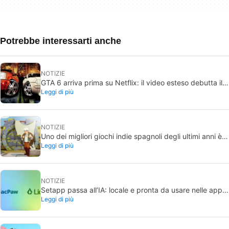
Potrebbe interessarti anche
NOTIZIE
GTA 6 arriva prima su Netflix: il video esteso debutta il
Leggi di più
27 agosto
NOTIZIE
Uno dei migliori giochi indie spagnoli degli ultimi anni è
Leggi di più
gratis su Steam per i prossimi giorni
NOTIZIE
Setapp passa all’IA: locale e pronta da usare nelle app
Leggi di più
del Mac