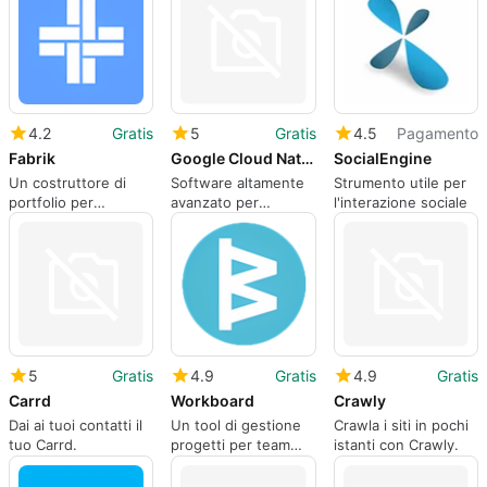
4.2
Gratis
5
Gratis
4.5
Pagamento
Fabrik
Google Cloud Natural Language API
SocialEngine
Un costruttore di
Software altamente
Strumento utile per
portfolio per
avanzato per
l'interazione sociale
persone del settore
estrarre informazioni
creativo.
rilevanti da
documenti di testo.
5
Gratis
4.9
Gratis
4.9
Gratis
Carrd
Workboard
Crawly
Dai ai tuoi contatti il
Un tool di gestione
Crawla i siti in pochi
tuo Carrd.
progetti per team
istanti con Crawly.
molto piccoli.