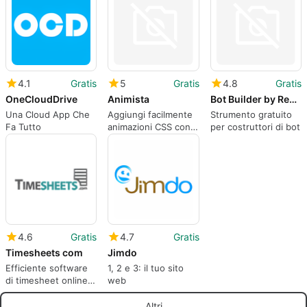
4.1
Gratis
5
Gratis
4.8
Gratis
OneCloudDrive
Animista
Bot Builder by Recast.AI
Una Cloud App Che
Aggiungi facilmente
Strumento gratuito
Fa Tutto
animazioni CSS con
per costruttori di bot
Animista.
4.6
Gratis
4.7
Gratis
Timesheets com
Jimdo
Efficiente software
1, 2 e 3: il tuo sito
di timesheet online
web
per l'uso aziendale.
Altri