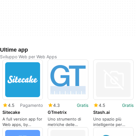
Ultime app
Sviluppo Web per Web Apps
4.5
Pagamento
4.3
Gratis
4.5
Gratis
Sitecake
GTmetrix
Stash.ai
A full version app for
Uno strumento di
Uno spazio più
Web apps, by
metriche delle
intelligente per
Sitecake.
prestazioni del sito
salvare tutto ciò che
web.
trovi online.