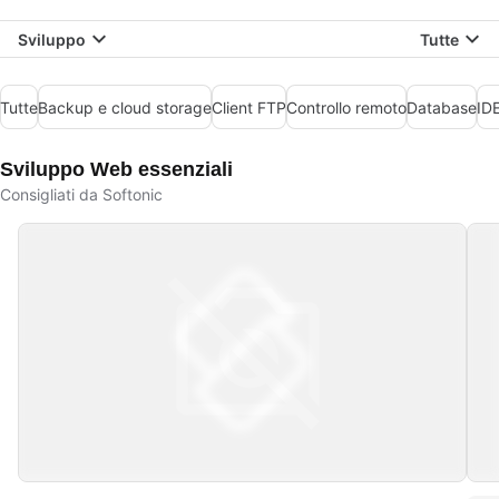
Sviluppo
Tutte
Tutte
Backup e cloud storage
Client FTP
Controllo remoto
Database
IDE
Sviluppo Web essenziali
Consigliati da Softonic