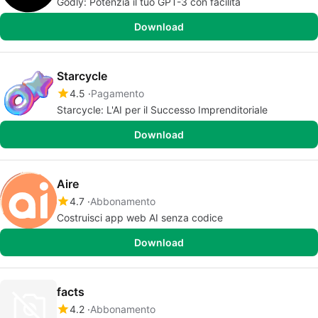
Godly: Potenzia il tuo GPT-3 con facilità
Download
Starcycle
4.5
Pagamento
Starcycle: L'AI per il Successo Imprenditoriale
Download
Aire
4.7
Abbonamento
Costruisci app web AI senza codice
Download
facts
4.2
Abbonamento