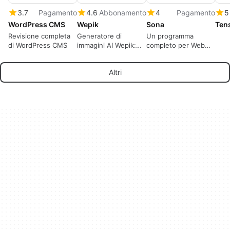
3.7
Pagamento
4.6
Abbonamento
4
Pagamento
5
WordPress CMS
Wepik
Sona
Tens
Revisione completa
Generatore di
Un programma
di WordPress CMS
immagini AI Wepik:
completo per Web
facile e versatile
apps, di
readthistwice.
Altri