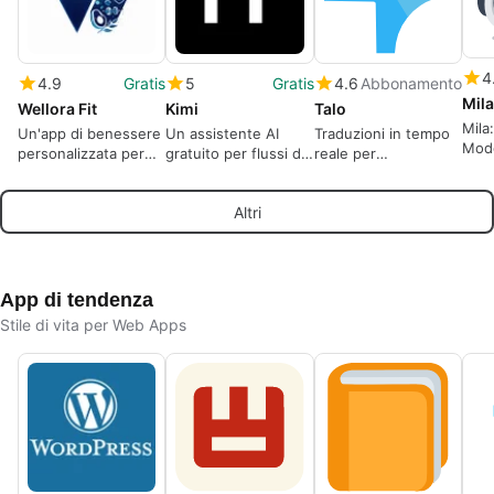
4
4.9
Gratis
5
Gratis
4.6
Abbonamento
Mil
Wellora Fit
Kimi
Talo
Mila
Un'app di benessere
Un assistente AI
Traduzioni in tempo
Modo
personalizzata per
gratuito per flussi di
reale per
Ling
una vita sana a lungo
lavoro creativi e
videochiamate
termine
professionali
Altri
App di tendenza
Stile di vita per Web Apps