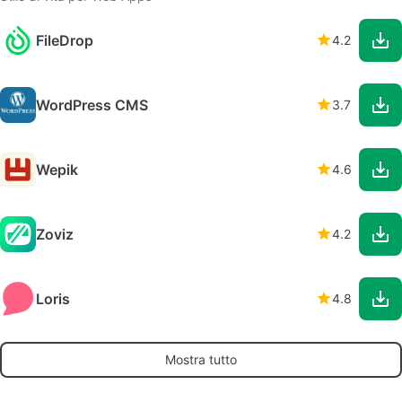
FileDrop
4.2
WordPress CMS
3.7
Wepik
4.6
Zoviz
4.2
Loris
4.8
Mostra tutto