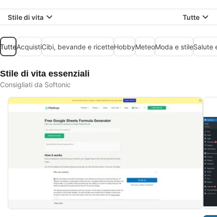
Stile di vita
Tutte
Tutte
Acquisti
Cibi, bevande e ricette
Hobby
Meteo
Moda e stile
Salute 
Stile di vita essenziali
Consigliati da Softonic