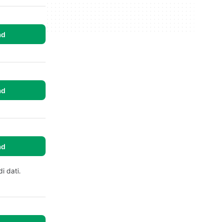
ad
ad
ad
i dati.