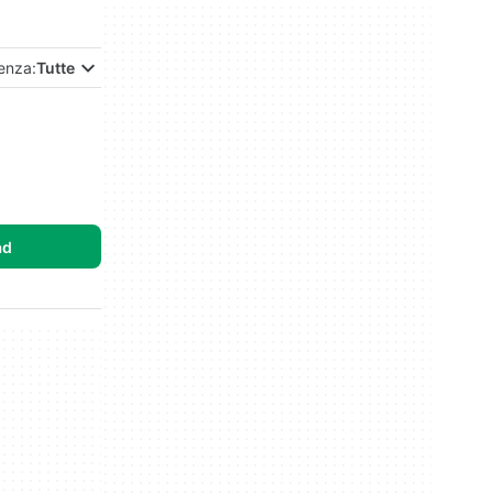
enza:
Tutte
ad