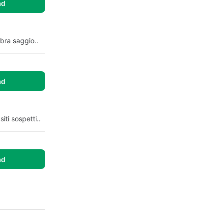
ad
bra saggio..
ad
iti sospetti..
ad