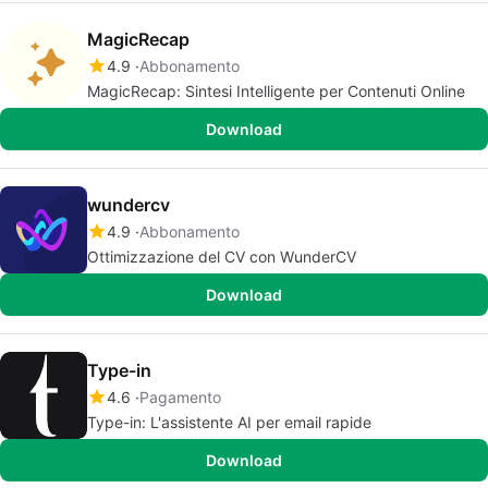
MagicRecap
4.9
Abbonamento
MagicRecap: Sintesi Intelligente per Contenuti Online
Download
wundercv
4.9
Abbonamento
Ottimizzazione del CV con WunderCV
Download
Type-in
4.6
Pagamento
Type-in: L'assistente AI per email rapide
Download