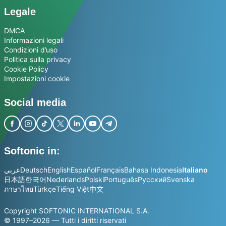
Legale
DMCA
Informazioni legali
Condizioni d’uso
Politica sulla privacy
Cookie Policy
Impostazioni cookie
Social media
Softonic in:
عربي
Deutsch
English
Español
Français
Bahasa Indonesia
Italiano
日本語
한국어
Nederlands
Polski
Português
Русский
Svenska
ภาษาไทย
Türkçe
Tiếng Việt
中文
Copyright SOFTONIC INTERNATIONAL S.A.
© 1997–2026 — Tutti i diritti riservati