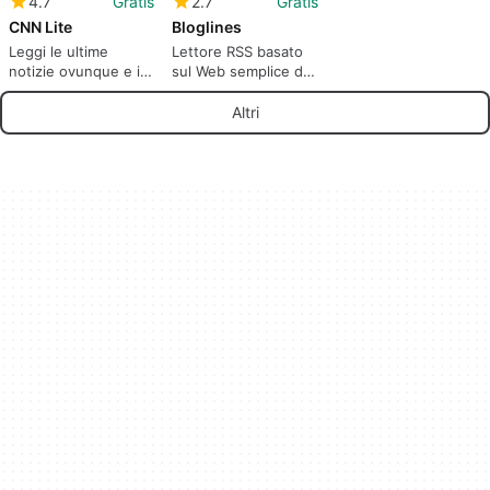
4.7
Gratis
2.7
Gratis
CNN Lite
Bloglines
Leggi le ultime
Lettore RSS basato
notizie ovunque e in
sul Web semplice da
qualsiasi momento.
usare
Altri