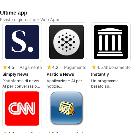
Ultime app
Riviste e giornali per Web Apps
4.5
Pagamento
4.2
Pagamento
4.5
Abbonamento
Simply News
Particle News
Instantly
Piattaforma di news
Applicazione AI per
Un programma
AI per conversazioni
notizie
basato su
coinvolgenti
personalizzate
abbonamento per
app Web, da
instantly.