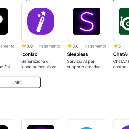
otivo
Octo
Qualità
Wally
amento
3.9
Pagamento
3.8
Pagamento
5
Iconlab
Sleepless
ChatAI
Generazione di
Servizio AI per il
ChatAI: 
ne Foto
icone personalizzate
supporto creativo in
chatbot
 Facile
con AI
Slack
Altri