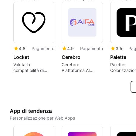
Gratuito, senza
Colloqui Tecnici
Supporto Em
registrazione.
4.8
Pagamento
4.9
Pagamento
3.5
Pag
Locket
Cerebro
Palette
Valuta la
Cerebro:
Palette:
compatibilità di
Piattaforma AI
Colorizzazio
Instagram con
Generativa
Intelligente e
Locket
Completa
App di tendenza
Personalizzazione per Web Apps