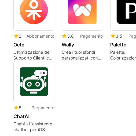
2
Abbonamento
3.8
Pagamento
3.5
Pag
Octo
Wally
Palette
Ottimizzazione del
Crea i tuoi sfondi
Palette:
Supporto Clienti con
personalizzati con
Colorizzazio
Octo
Wally
Intelligente e
5
Pagamento
ChatAI
ChatAI: L'assistente
chatbot per iOS