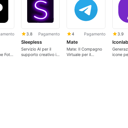
amento
3.8
Pagamento
4
Pagamento
3.9
Sleepless
Mate
Iconla
Servizio AI per il
Mate: Il Compagno
Generaz
ne Foto
supporto creativo in
Virtuale per il
icone pe
 Facile
Slack
Supporto Emotivo
con AI