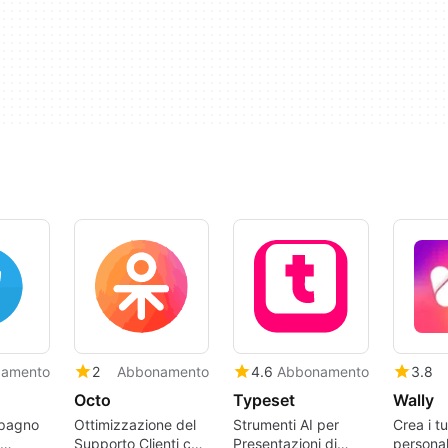
amento
2
Abbonamento
4.6
Abbonamento
3.8
Octo
Typeset
Wally
mpagno
Ottimizzazione del
Strumenti AI per
Crea i tu
Supporto Clienti con
Presentazioni di
personal