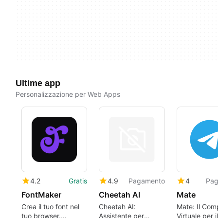
Ultime app
Personalizzazione per Web Apps
4.2
Gratis
4.9
Pagamento
4
Pag
FontMaker
Cheetah AI
Mate
Crea il tuo font nel
Cheetah AI:
Mate: Il Co
tuo browser.
Assistente per
Virtuale per il