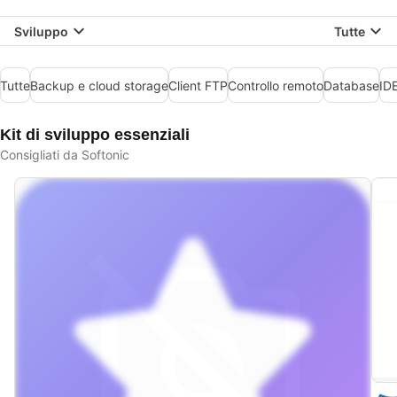
Sviluppo
Tutte
Tutte
Backup e cloud storage
Client FTP
Controllo remoto
Database
IDE
Kit di sviluppo essenziali
Consigliati da Softonic