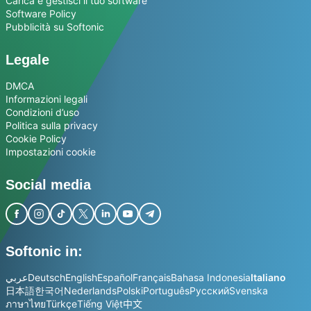
Carica e gestisci il tuo software
Software Policy
Pubblicità su Softonic
Legale
DMCA
Informazioni legali
Condizioni d’uso
Politica sulla privacy
Cookie Policy
Impostazioni cookie
Social media
Softonic in:
عربي
Deutsch
English
Español
Français
Bahasa Indonesia
Italiano
日本語
한국어
Nederlands
Polski
Português
Русский
Svenska
ภาษาไทย
Türkçe
Tiếng Việt
中文