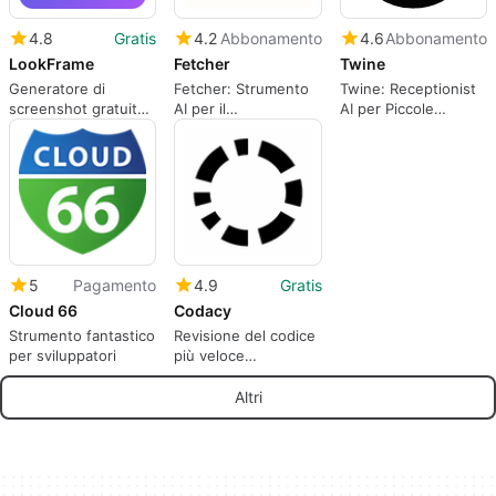
4.8
Gratis
4.2
Abbonamento
4.6
Abbonamento
LookFrame
Fetcher
Twine
Generatore di
Fetcher: Strumento
Twine: Receptionist
screenshot gratuito
AI per il
AI per Piccole
per App Store e
reclutamento
Imprese
Google Play
efficace
5
Pagamento
4.9
Gratis
Cloud 66
Codacy
Strumento fantastico
Revisione del codice
per sviluppatori
più veloce
gratuitamente
Altri