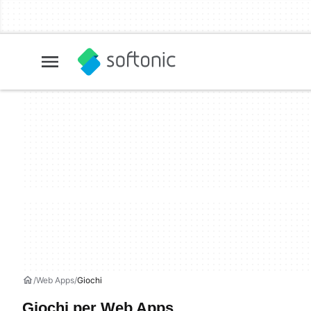
Web Apps
Giochi
Giochi per Web Apps