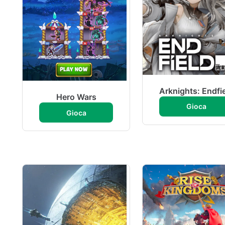
Arknights: Endfi
Hero Wars
Gioca
Gioca