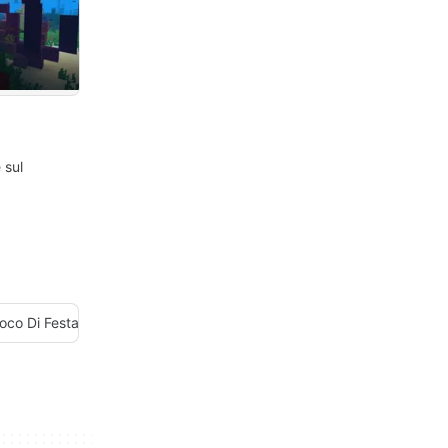
 sul
oco Di Festa