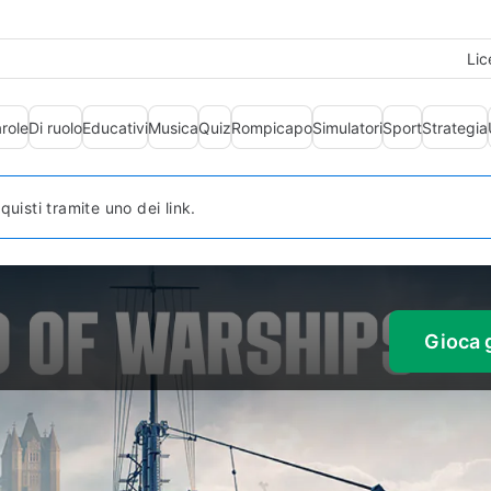
Lic
arole
Di ruolo
Educativi
Musica
Quiz
Rompicapo
Simulatori
Sport
Strategia
sti tramite uno dei link.
Gioca 