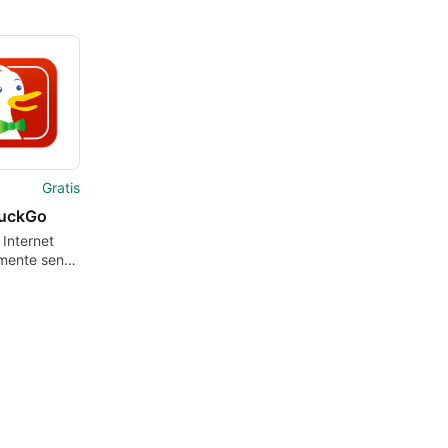
Gratis
uckGo
 Internet
amente senza
ntracciati