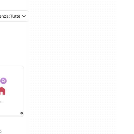
enza:
Tutte
o