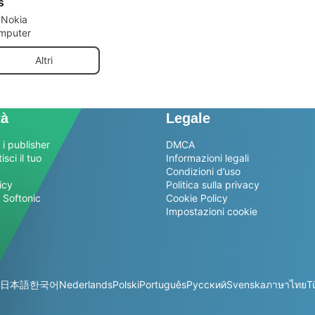
s
 Nokia
omputer
Altri
tà
Legale
 i publisher
DMCA
sci il tuo
Informazioni legali
Condizioni d’uso
icy
Politica sulla privacy
 Softonic
Cookie Policy
Impostazioni cookie
日本語
한국어
Nederlands
Polski
Português
Русский
Svenska
ภาษาไทย
T