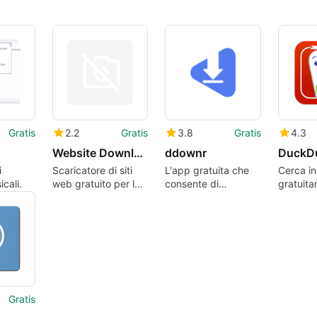
Gratis
2.2
Gratis
3.8
Gratis
4.3
Website Downloader
ddownr
DuckD
i
Scaricatore di siti
L'app gratuita che
Cerca in
icali.
web gratuito per la
consente di
gratuit
navigazione offline
scaricare video da
essere ri
YouTube
Gratis