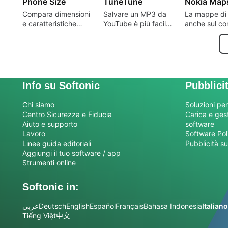
Phone Size
TuneTune
Nokia Map
Compara dimensioni
Salvare un MP3 da
La mappe di
e caratteristiche
YouTube è più facile
anche sul c
degli smartphone
che mai
Info su Softonic
Pubblici
Chi siamo
Soluzioni per
Centro Sicurezza e Fiducia
Carica e gesti
Aiuto e supporto
software
Lavoro
Software Pol
Linee guida editoriali
Pubblicità su
Aggiungi il tuo software / app
Strumenti online
Softonic in:
عربي
Deutsch
English
Español
Français
Bahasa Indonesia
Italiano
Tiếng Việt
中文