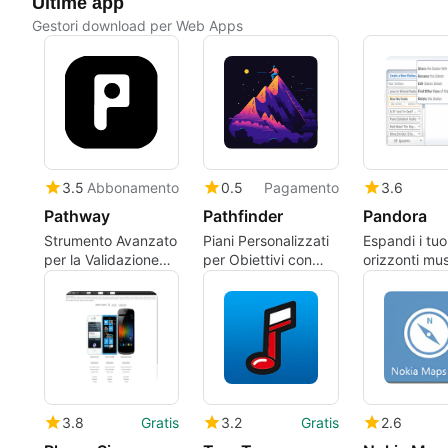
Ultime app
Gestori download per Web Apps
3.5
Abbonamento
0.5
Pagamento
3.6
Pathway
Pathfinder
Pandora
Strumento Avanzato
Piani Personalizzati
Espandi i tuo
per la Validazione
per Obiettivi con
orizzonti mus
dell'UX
Pathfinder
3.8
Gratis
3.2
Gratis
2.6