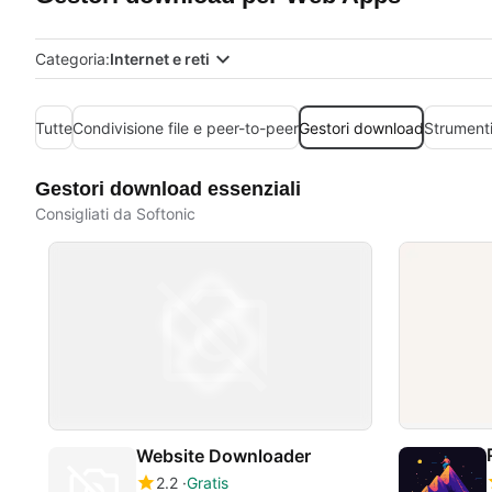
Categoria:
Internet e reti
Tutte
Condivisione file e peer-to-peer
Gestori download
Strumenti
Gestori download essenziali
Consigliati da Softonic
Website Downloader
2.2
Gratis