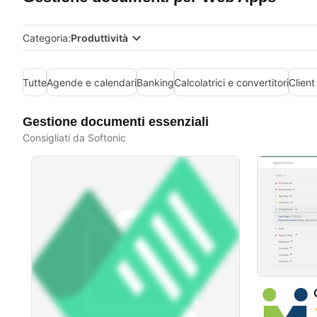
Categoria:
Produttività
Tutte
Agende e calendari
Banking
Calcolatrici e convertitori
Client
Gestione documenti essenziali
Consigliati da Softonic