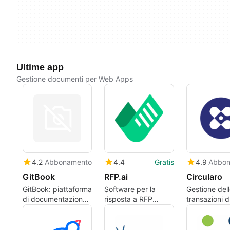
Ultime app
Gestione documenti per Web Apps
4.2
Abbonamento
4.4
Gratis
4.9
Abbon
GitBook
RFP.ai
Circularo
GitBook: piattaforma
Software per la
Gestione del
di documentazione
risposta a RFP
transazioni di
nativa AI per team
alimentato da AI per
firma elettro
di ingegneria e
proposte più rapide
automazione
prodotto
e coerenti
workflow