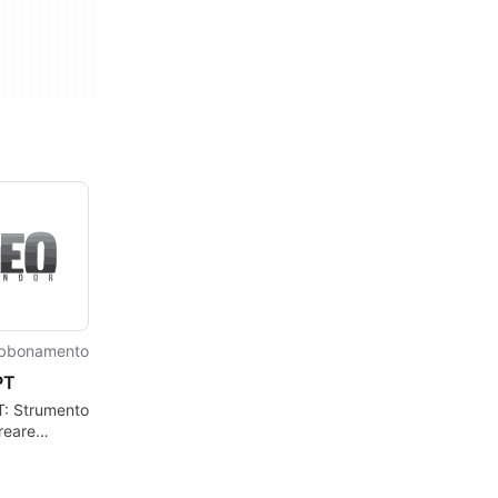
bbonamento
PT
: Strumento
reare
ti
ati