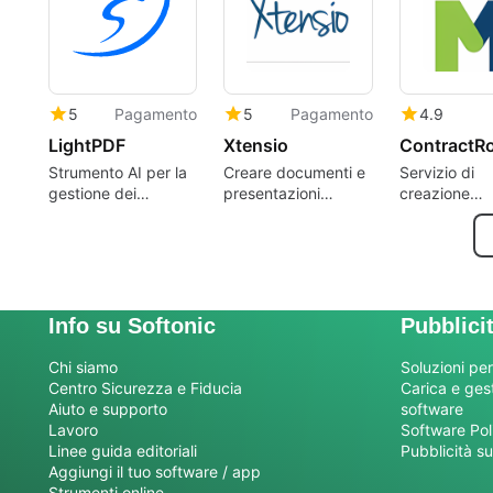
5
Pagamento
5
Pagamento
4.9
LightPDF
Xtensio
ContractR
Strumento AI per la
Creare documenti e
Servizio di
gestione dei
presentazioni
creazione
documenti
migliori.
automatica d
contratti
Info su Softonic
Pubblici
Chi siamo
Soluzioni per
Centro Sicurezza e Fiducia
Carica e gesti
Aiuto e supporto
software
Lavoro
Software Pol
Linee guida editoriali
Pubblicità su
Aggiungi il tuo software / app
Strumenti online