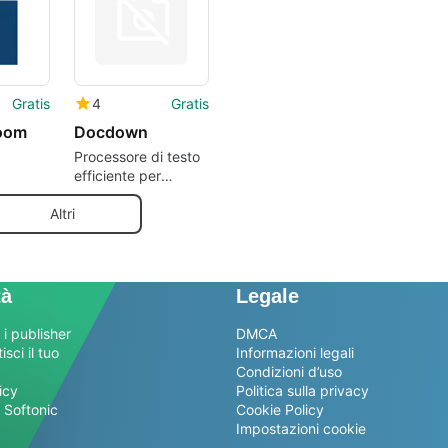
Gratis
4
Gratis
oom
Docdown
Processore di testo
efficiente per
i
aggiornare i
contenuti del sito
Altri
web.
tà
Legale
 i publisher
DMCA
sci il tuo
Informazioni legali
Condizioni d’uso
icy
Politica sulla privacy
 Softonic
Cookie Policy
Impostazioni cookie