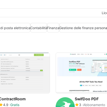
Lic
 di posta elettronica
Contabilità
Finanza
Gestione delle finanze persona
ContractRoom
SwifDoo PDF
4.9
Gratis
3
Abbonamento