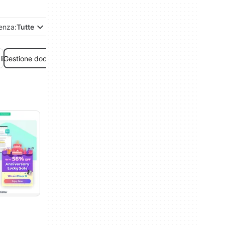
enza:
Tutte
li
Gestione documenti
Gestione progetti
Suite per l'ufficio