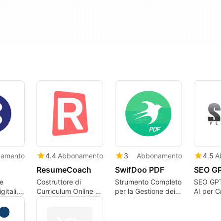
amento
4.4
Abbonamento
3
Abbonamento
4.5
A
ResumeCoach
SwifDoo PDF
SEO G
le
Costruttore di
Strumento Completo
SEO GPT
gitali,
Curriculum Online e
per la Gestione dei
AI per C
nica e
Modelli di CV
PDF
Contenu
 dei
Ottimizz