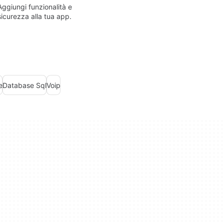
Aggiungi funzionalità e
sicurezza alla tua app.
e
Database Sql
Voip