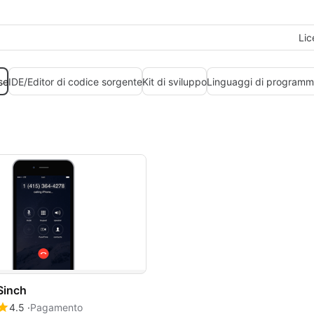
Lic
se
IDE/Editor di codice sorgente
Kit di sviluppo
Linguaggi di programm
Sinch
4.5
Pagamento