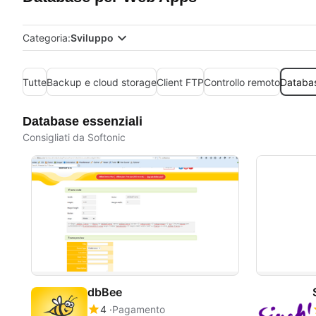
Categoria:
Sviluppo
Tutte
Backup e cloud storage
Client FTP
Controllo remoto
Databa
Database essenziali
Consigliati da Softonic
dbBee
4
Pagamento