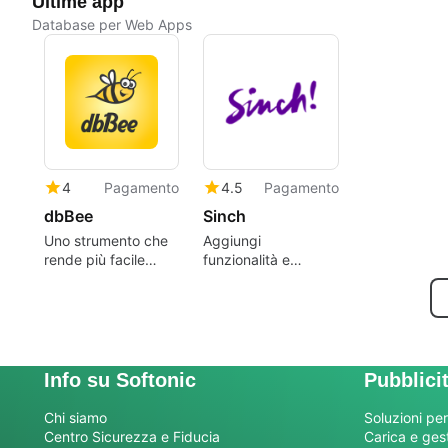
Ultime app
Database per Web Apps
4
Pagamento
4.5
Pagamento
dbBee
Sinch
Uno strumento che
Aggiungi
rende più facile
funzionalità e
portare il tuo foglio
sicurezza alla tua
di calcolo online.
app.
Info su Softonic
Pubblici
Chi siamo
Soluzioni per
Centro Sicurezza e Fiducia
Carica e gesti