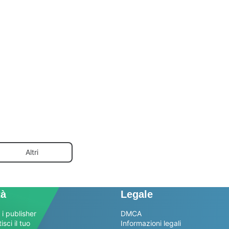
Altri
tà
Legale
 i publisher
DMCA
sci il tuo
Informazioni legali