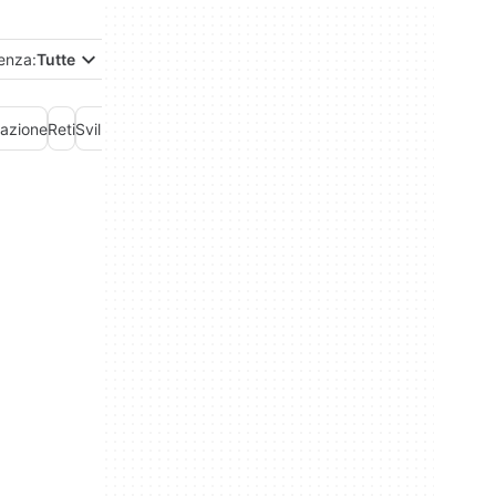
enza:
Tutte
azione
Reti
Sviluppo Web