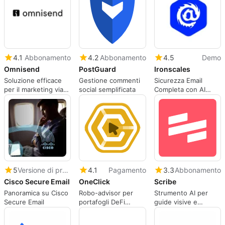
4.1
Abbonamento
4.2
Abbonamento
4.5
Demo
Omnisend
PostGuard
Ironscales
Soluzione efficace
Gestione commenti
Sicurezza Email
per il marketing via
social semplificata
Completa con AI
email e SMS
Adattiva
5
Versione di prova
4.1
Pagamento
3.3
Abbonamento
Cisco Secure Email
OneClick
Scribe
Panoramica su Cisco
Robo-advisor per
Strumento AI per
Secure Email
portafogli DeFi
guide visive e
ottimizzati
processi