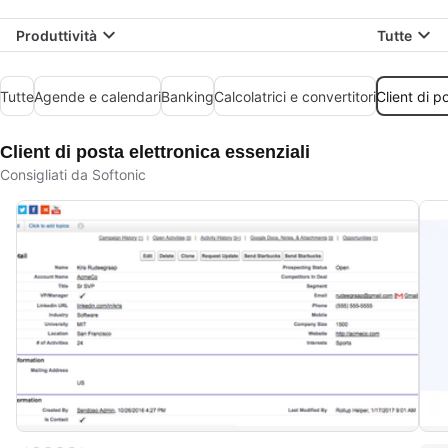
Produttività
Tutte
Tutte
Agende e calendari
Banking
Calcolatrici e convertitori
Client di p
Client di posta elettronica essenziali
Consigliati da Softonic