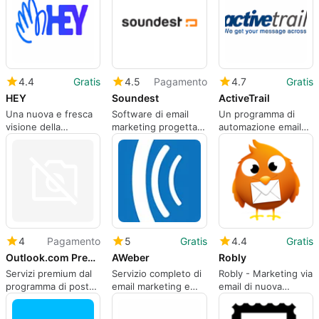
4.4
Gratis
4.5
Pagamento
4.7
Gratis
HEY
Soundest
ActiveTrail
Una nuova e fresca
Software di email
Un programma di
visione della
marketing progettato
automazione email
gestione della posta
per le esigenze
per aziende di tutte
elettronica
dell'e-commerce.
le dimensioni.
4
Pagamento
5
Gratis
4.4
Gratis
Outlook.com Premium
AWeber
Robly
Servizi premium dal
Servizio completo di
Robly - Marketing via
programma di posta
email marketing e
email di nuova
di Microsoft
analisi
generazione