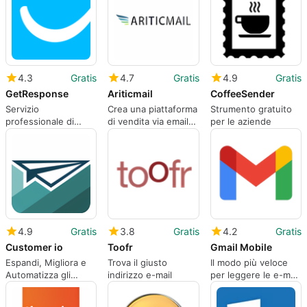
4.3
Gratis
4.7
Gratis
4.9
Gratis
GetResponse
Ariticmail
CoffeeSender
Servizio
Crea una piattaforma
Strumento gratuito
professionale di
di vendita via email
per le aziende
email marketing e
che funzioni.
webinar.
4.9
Gratis
3.8
Gratis
4.2
Gratis
Customer io
Toofr
Gmail Mobile
Espandi, Migliora e
Trova il giusto
Il modo più veloce
Automatizza gli
indirizzo e-mail
per leggere le e-mail
Annunci del Ciclo di
sul tuo telefono
Vita del Cliente.