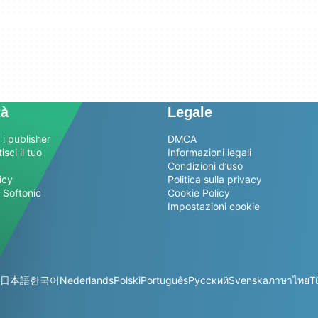
tà
Legale
 i publisher
DMCA
sci il tuo
Informazioni legali
Condizioni d’uso
icy
Politica sulla privacy
 Softonic
Cookie Policy
Impostazioni cookie
日本語
한국어
Nederlands
Polski
Português
Русский
Svenska
ภาษาไทย
T