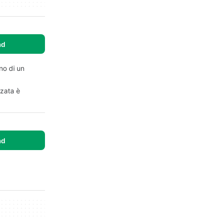
ad
no di un
nzata è
ad