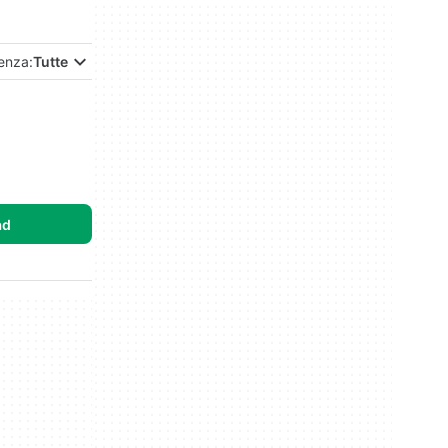
enza:
Tutte
ad