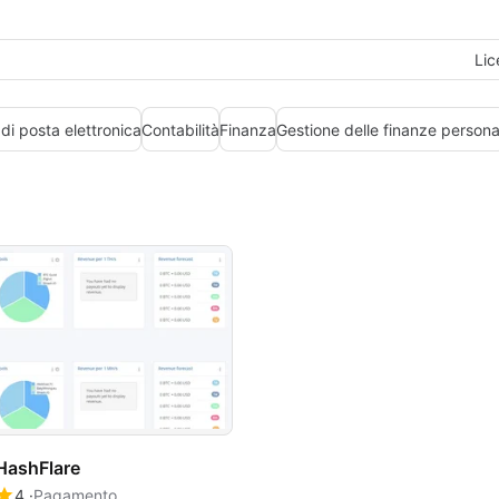
Lic
 di posta elettronica
Contabilità
Finanza
Gestione delle finanze persona
HashFlare
4
Pagamento