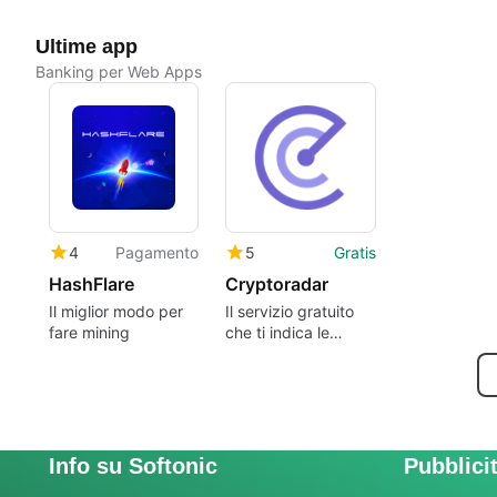
Ultime app
Banking per Web Apps
4
Pagamento
5
Gratis
HashFlare
Cryptoradar
Il miglior modo per
Il servizio gratuito
fare mining
che ti indica le
criptovalute più
convenienti
Info su Softonic
Pubblici