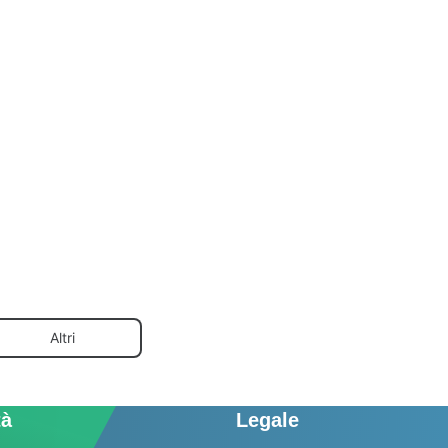
Altri
tà
Legale