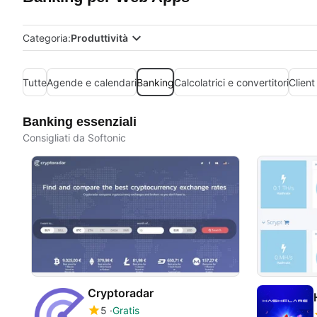
Categoria:
Produttività
Tutte
Agende e calendari
Banking
Calcolatrici e convertitori
Client
Banking essenziali
Consigliati da Softonic
Cryptoradar
5
Gratis