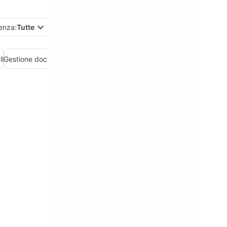
enza:
Tutte
li
Gestione documenti
Gestione progetti
Suite per l'ufficio