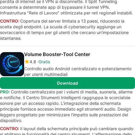
perdita di internet se il VPN si disconnette. Il Split Tunneling
consente a determinate app di bypassare il tunnel VPN.
Infrastruttura "Rete di Lavoro" ottimizzata per reti regionali instabili.
CONTRO:
Copertura del server limitata a 13 paesi, riducendo la
scelta degli endpoint. La scuola di cybersecurity aggiunge un
sovraccarico di tempo per gli utenti che cercano un'impostazione
istantanea.
Volume Booster-Tool Center
4.8
Gratis
Controllo audio Android centralizzato e potenziamento
per utenti multimediali
Download
PRO:
Controllo centralizzato per i volumi di media, suoneria, allarme
e notifiche. Il Centro Strumenti Intelligenti raggruppa le scorciatoie
sonore per un accesso rapido. L'integrazione della schermata
principale fornisce accesso immediato agli strumenti audio. Design
leggero progettato per minimizzare l'impatto sulle prestazioni del
dispositivo.
CONTRO:
Il layout della schermata principale può cambiare quando
si abilitano le funzionalità del centro strumenti. L'affermazione dello