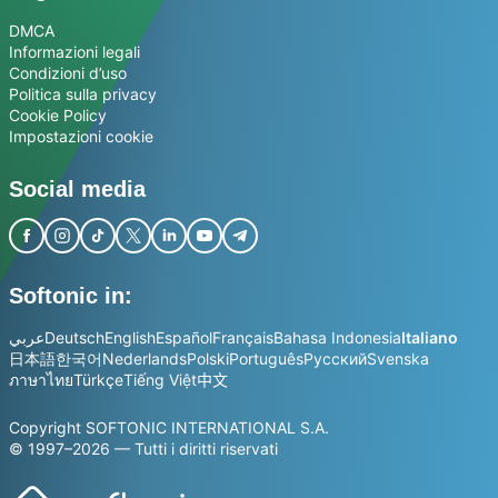
DMCA
Informazioni legali
Condizioni d’uso
Politica sulla privacy
Cookie Policy
Impostazioni cookie
Social media
Softonic in:
عربي
Deutsch
English
Español
Français
Bahasa Indonesia
Italiano
日本語
한국어
Nederlands
Polski
Português
Русский
Svenska
ภาษาไทย
Türkçe
Tiếng Việt
中文
Copyright SOFTONIC INTERNATIONAL S.A.
© 1997–2026 — Tutti i diritti riservati