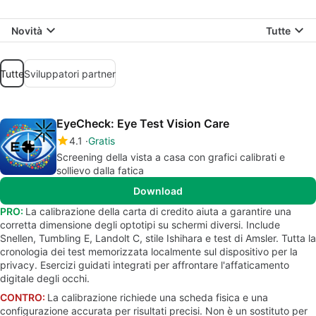
Novità
Tutte
Tutte
Sviluppatori partner
EyeCheck: Eye Test Vision Care
4.1
Gratis
Screening della vista a casa con grafici calibrati e
sollievo dalla fatica
Download
PRO:
La calibrazione della carta di credito aiuta a garantire una
corretta dimensione degli optotipi su schermi diversi. Include
Snellen, Tumbling E, Landolt C, stile Ishihara e test di Amsler. Tutta la
cronologia dei test memorizzata localmente sul dispositivo per la
privacy. Esercizi guidati integrati per affrontare l'affaticamento
digitale degli occhi.
CONTRO:
La calibrazione richiede una scheda fisica e una
configurazione accurata per risultati precisi. Non è un sostituto per